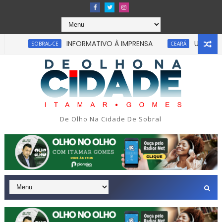
INFORMATIVO À IMPRENSA
UM homem fic
SOBRAL-CE
CEARÁ
Uma simulação de assalto acabou em tragédia na
SÃO PAULO
De Olho Na Cidade De Sobral