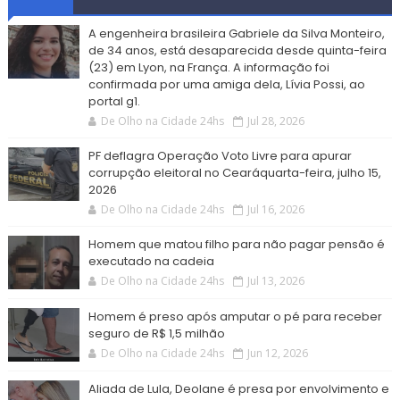
A engenheira brasileira Gabriele da Silva Monteiro,
de 34 anos, está desaparecida desde quinta-feira
(23) em Lyon, na França. A informação foi
confirmada por uma amiga dela, Lívia Possi, ao
portal g1.
De Olho na Cidade 24hs
Jul 28, 2026
PF deflagra Operação Voto Livre para apurar
corrupção eleitoral no Cearáquarta-feira, julho 15,
2026
De Olho na Cidade 24hs
Jul 16, 2026
Homem que matou filho para não pagar pensão é
executado na cadeia
De Olho na Cidade 24hs
Jul 13, 2026
Homem é preso após amputar o pé para receber
seguro de R$ 1,5 milhão
De Olho na Cidade 24hs
Jun 12, 2026
Aliada de Lula, Deolane é presa por envolvimento e