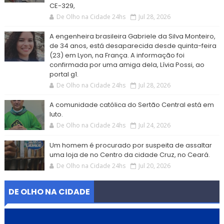
CE-329,
De Olho na Cidade 24hs
Jul 28, 2026
A engenheira brasileira Gabriele da Silva Monteiro,
de 34 anos, está desaparecida desde quinta-feira
(23) em Lyon, na França. A informação foi
confirmada por uma amiga dela, Lívia Possi, ao
portal g1.
De Olho na Cidade 24hs
Jul 28, 2026
A comunidade católica do Sertão Central está em
luto.
De Olho na Cidade 24hs
Jul 24, 2026
Um homem é procurado por suspeita de assaltar
uma loja de no Centro da cidade Cruz, no Ceará.
De Olho na Cidade 24hs
Jul 20, 2026
DE OLHO NA CIDADE