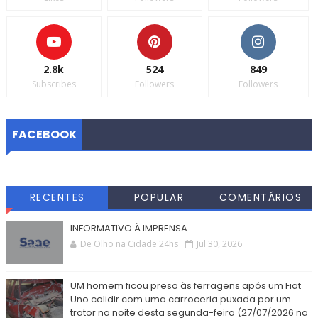
2.8k
524
849
Subscribes
Followers
Followers
FACEBOOK
RECENTES
POPULAR
COMENTÁRIOS
INFORMATIVO À IMPRENSA
De Olho na Cidade 24hs
Jul 30, 2026
UM homem ficou preso às ferragens após um Fiat
Uno colidir com uma carroceria puxada por um
trator na noite desta segunda-feira (27/07/2026 na