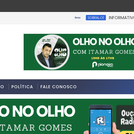
INFORMATIVO À IM
SOBRAL-CE
apopemba, na Zona Leste de São Paulo.
DO
POLÍTICA
FALE CONOSCO