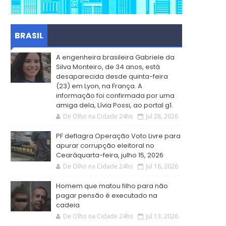
BRASIL
A engenheira brasileira Gabriele da
Silva Monteiro, de 34 anos, está
desaparecida desde quinta-feira
(23) em Lyon, na França. A
informação foi confirmada por uma
amiga dela, Lívia Possi, ao portal g1.
De Olho na Cidade 24hs
Jul 28, 2026
PF deflagra Operação Voto Livre para
apurar corrupção eleitoral no
Cearáquarta-feira, julho 15, 2026
De Olho na Cidade 24hs
Jul 16, 2026
Homem que matou filho para não
pagar pensão é executado na
cadeia
De Olho na Cidade 24hs
Jul 13, 2026