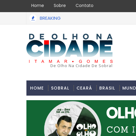
Home
Sobre
Contato
BREAKING
dia na tarde da última segunda-feira 13/07/2026 na Avenida S
De Olho Na Cidade De Sobral
HOME
SOBRAL
CEARÁ
BRASIL
MUN