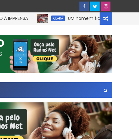
PRENSA
UM homem ficou preso às ferragens apó
CEARÁ