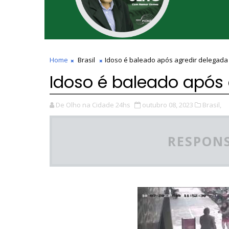
Home
Brasil
Idoso é baleado após agredir delegada
Idoso é baleado após
De Olho na Cidade 24hs
outubro 08, 2023
Brasil,
RESPONS