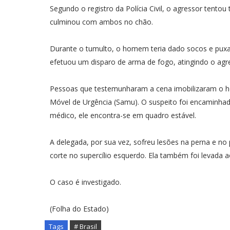
Segundo o registro da Polícia Civil, o agressor tent
culminou com ambos no chão.
Durante o tumulto, o homem teria dado socos e puxa
efetuou um disparo de arma de fogo, atingindo o agre
Pessoas que testemunharam a cena imobilizaram o 
Móvel de Urgência (Samu). O suspeito foi encaminha
médico, ele encontra-se em quadro estável.
A delegada, por sua vez, sofreu lesões na perna e no
corte no supercílio esquerdo. Ela também foi levada 
O caso é investigado.
(Folha do Estado)
Tags
# Brasil