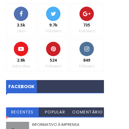
3.5k
9.7k
735
Likes
Followers
Followers
2.8k
524
849
Subscribes
Followers
Followers
FACEBOOK
RECENTES
POPULAR
COMENTÁRIO
S
INFORMATIVO À IMPRENSA