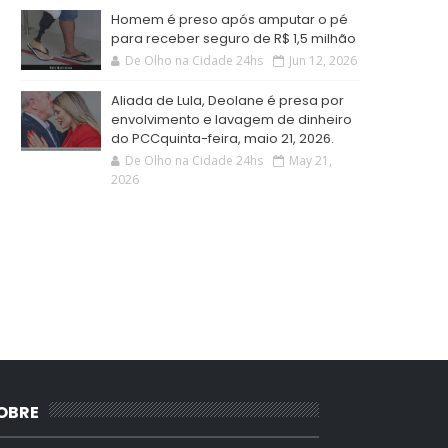
Homem é preso após amputar o pé
para receber seguro de R$ 1,5 milhão
De Olho na Cidade 24hs
Jun 12, 2026
Aliada de Lula, Deolane é presa por
envolvimento e lavagem de dinheiro
do PCCquinta-feira, maio 21, 2026.
De Olho na Cidade 24hs
May 21,
2026
OBRE