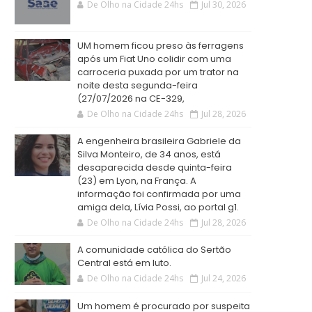
De Olho na Cidade 24hs
Jul 30, 2026
UM homem ficou preso às ferragens
após um Fiat Uno colidir com uma
carroceria puxada por um trator na
noite desta segunda-feira
(27/07/2026 na CE-329,
De Olho na Cidade 24hs
Jul 28, 2026
A engenheira brasileira Gabriele da
Silva Monteiro, de 34 anos, está
desaparecida desde quinta-feira
(23) em Lyon, na França. A
informação foi confirmada por uma
amiga dela, Lívia Possi, ao portal g1.
De Olho na Cidade 24hs
Jul 28, 2026
A comunidade católica do Sertão
Central está em luto.
De Olho na Cidade 24hs
Jul 24, 2026
Um homem é procurado por suspeita