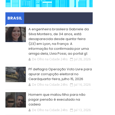
BRASIL
A engenheira brasileira Gabriele da
Silva Monteiro, de 34 anos, está
desaparecida desde quinta-feira
(23) em Lyon, na França. A
informação foi confirmada por uma
amiga dela, Lívia Possi, ao portal g1.
De Olho na Cidade 24hs
Jul 28, 2026
PF deflagra Operação Voto Livre para
apurar corrupção eleitoral no
Cearáquarta-feira, julho 15, 2026
De Olho na Cidade 24hs
Jul 16, 2026
Homem que matou filho para não
pagar pensão é executado na
cadeia
De Olho na Cidade 24hs
Jul 13, 2026