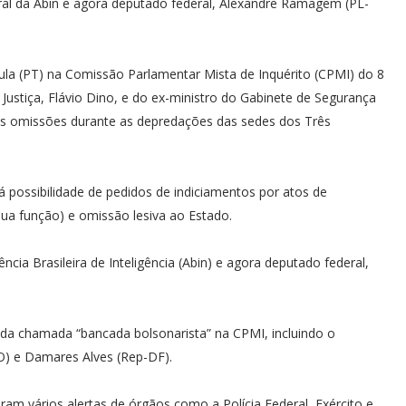
geral da Abin e agora deputado federal, Alexandre Ramagem (PL-
ula (PT) na Comissão Parlamentar Mista de Inquérito (CPMI) do 8
 Justiça, Flávio Dino, e do ex-ministro do Gabinete de Segurança
stas omissões durante as depredações das sedes dos Três
 possibilidade de pedidos de indiciamentos por atos de
ua função) e omissão lesiva ao Estado.
ncia Brasileira de Inteligência (Abin) e agora deputado federal,
da chamada “bancada bolsonarista” na CPMI, incluindo o
O) e Damares Alves (Rep-DF).
am vários alertas de órgãos como a Polícia Federal, Exército e