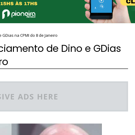
e GDias na CPMI do 8 de Janeiro
iciamento de Dino e GDias
ro
IVE ADS HERE