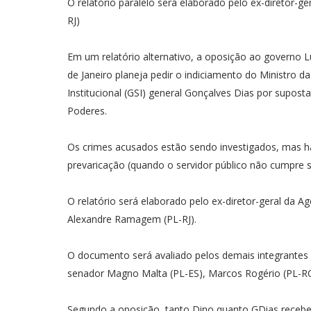
O relatório paralelo será elaborado pelo ex-diretor-
RJ)
Em um relatório alternativo, a oposição ao governo L
de Janeiro planeja pedir o indiciamento do Ministro da
Institucional (GSI) general Gonçalves Dias por supo
Poderes.
Os crimes acusados estão sendo investigados, mas há
prevaricação (quando o servidor público não cumpre s
O relatório será elaborado pelo ex-diretor-geral da Agê
Alexandre Ramagem (PL-RJ).
O documento será avaliado pelos demais integrantes 
senador Magno Malta (PL-ES), Marcos Rogério (PL-R
Segundo a oposição, tanto Dino quanto GDias receber