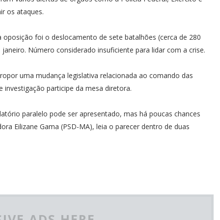
r os ataques.
a oposição foi o deslocamento de sete batalhões (cerca de 280
aneiro. Número considerado insuficiente para lidar com a crise.
propor uma mudança legislativa relacionada ao comando das
 investigação participe da mesa diretora.
latório paralelo pode ser apresentado, mas há poucas chances
adora Eilizane Gama (PSD-MA), leia o parecer dentro de duas
IVE ADS HERE