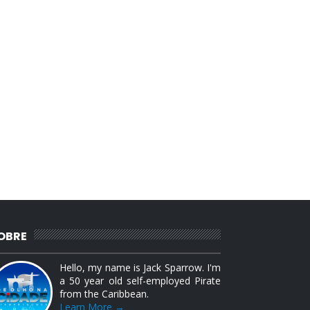
OBRE
Hello, my name is Jack Sparrow. I'm
a 50 year old self-employed Pirate
from the Caribbean.
Learn More →