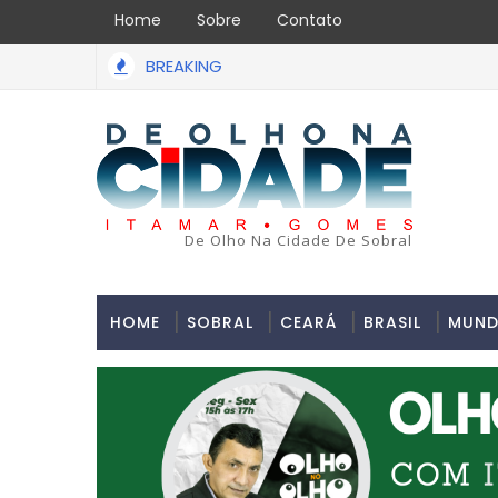
Home
Sobre
Contato
BREAKING
Uma simulação de assalto acabou em tragédia na tarde
 PAULO
De Olho Na Cidade De Sobral
HOME
SOBRAL
CEARÁ
BRASIL
MUN