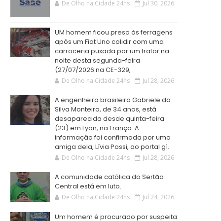
De Olho na Cidade 24hs
Jul 30, 2026
UM homem ficou preso às ferragens
após um Fiat Uno colidir com uma
carroceria puxada por um trator na
noite desta segunda-feira
(27/07/2026 na CE-329,
De Olho na Cidade 24hs
Jul 28, 2026
A engenheira brasileira Gabriele da
Silva Monteiro, de 34 anos, está
desaparecida desde quinta-feira
(23) em Lyon, na França. A
informação foi confirmada por uma
amiga dela, Lívia Possi, ao portal g1.
De Olho na Cidade 24hs
Jul 28, 2026
A comunidade católica do Sertão
Central está em luto.
De Olho na Cidade 24hs
Jul 24, 2026
Um homem é procurado por suspeita