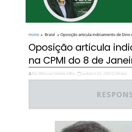
Home
Brasil
Oposição articula indiciamento de Dino 
Oposição articula ind
na CPMI do 8 de Janei
De Olho na Cidade 24hs
outubro 01, 2023
Brasil,
RESPONS