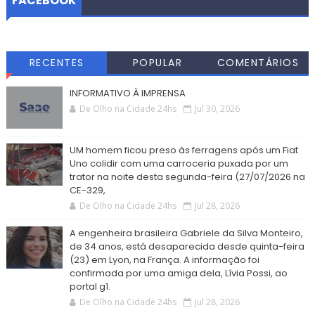
FACEBOOK
RECENTES
POPULAR
COMENTÁRIOS
INFORMATIVO À IMPRENSA
De Olho na Cidade 24hs
Jul 30, 2026
UM homem ficou preso às ferragens após um Fiat
Uno colidir com uma carroceria puxada por um
trator na noite desta segunda-feira (27/07/2026 na
CE-329,
De Olho na Cidade 24hs
Jul 28, 2026
A engenheira brasileira Gabriele da Silva Monteiro,
de 34 anos, está desaparecida desde quinta-feira
(23) em Lyon, na França. A informação foi
confirmada por uma amiga dela, Lívia Possi, ao
portal g1.
De Olho na Cidade 24hs
Jul 28, 2026