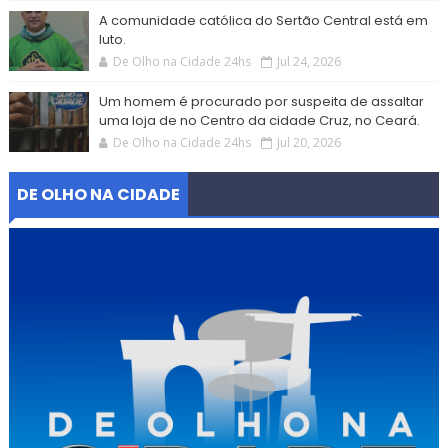
A comunidade católica do Sertão Central está em
luto.
De Olho na Cidade 24hs
Jul 24, 2026
Um homem é procurado por suspeita de assaltar
uma loja de no Centro da cidade Cruz, no Ceará.
De Olho na Cidade 24hs
Jul 20, 2026
DE OLHO NA CIDADE