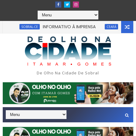
INFORMATIVO À IMPRENSA
UM homem fi
SOBRAL-CE
CEARÁ
Uma simulação de assalto acabou em tragédia n
SÃO PAULO
De Olho Na Cidade De Sobral