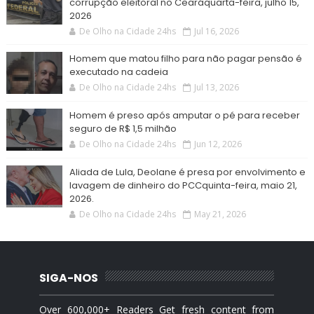
corrupção eleitoral no Cearáquarta-feira, julho 15,
2026
De Olho na Cidade 24hs
Jul 16, 2026
Homem que matou filho para não pagar pensão é
executado na cadeia
De Olho na Cidade 24hs
Jul 13, 2026
Homem é preso após amputar o pé para receber
seguro de R$ 1,5 milhão
De Olho na Cidade 24hs
Jun 12, 2026
Aliada de Lula, Deolane é presa por envolvimento e
lavagem de dinheiro do PCCquinta-feira, maio 21,
2026.
De Olho na Cidade 24hs
May 21, 2026
SIGA-NOS
Over 600,000+ Readers Get fresh content from