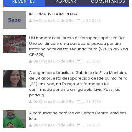
RECENTES
POPULAR
COMENTÁRIOS
INFORMATIVO À IMPRENSA
De Olho na Cidade 24hs
Jul 30, 2026
UM homem ficou preso às ferragens após um Fiat
Uno colidir com uma carroceria puxada por um
trator na noite desta segunda-feira (27/07/2026 na
CE-329,
De Olho na Cidade 24hs
Jul 28, 2026
A engenheira brasileira Gabriele da Silva Monteiro,
de 34 anos, está desaparecida desde quinta-feira
(23) em Lyon, na França. A informação foi
confirmada por uma amiga dela, Lívia Possi, ao
portal g1.
De Olho na Cidade 24hs
Jul 28, 2026
A comunidade católica do Sertão Central está em
luto.
De Olho na Cidade 24hs
Jul 24, 2026