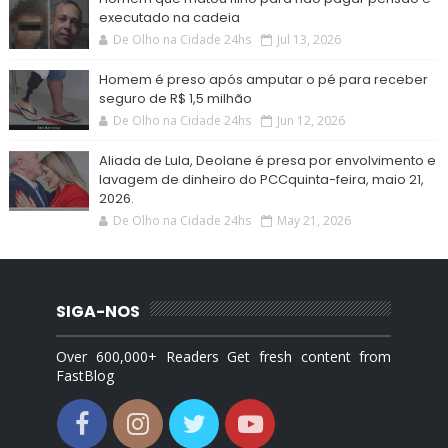
executado na cadeia
De Olho na Cidade 24hs
Jul 13, 2026
Homem é preso após amputar o pé para receber
seguro de R$ 1,5 milhão
De Olho na Cidade 24hs
Jun 12, 2026
Aliada de Lula, Deolane é presa por envolvimento e
lavagem de dinheiro do PCCquinta-feira, maio 21,
2026.
De Olho na Cidade 24hs
May 21, 2026
SIGA-NOS
Over 600,000+ Readers Get fresh content from
FastBlog