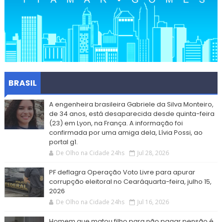
BRASIL
A engenheira brasileira Gabriele da Silva Monteiro,
de 34 anos, está desaparecida desde quinta-feira
(23) em Lyon, na França. A informação foi
confirmada por uma amiga dela, Lívia Possi, ao
portal g1.
De Olho na Cidade 24hs
Jul 28, 2026
PF deflagra Operação Voto Livre para apurar
corrupção eleitoral no Cearáquarta-feira, julho 15,
2026
De Olho na Cidade 24hs
Jul 16, 2026
Homem que matou filho para não pagar pensão é