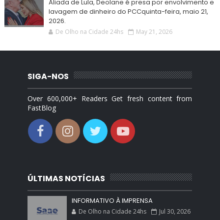
Aliada de Lula, Deolane é presa por envolvimento e
lavagem de dinheiro do PCCquinta-feira, maio 21,
2026.
De Olho na Cidade 24hs
May 21, 2026
SIGA-NOS
Over 600,000+ Readers Get fresh content from
FastBlog
ÚLTIMAS NOTÍCIAS
INFORMATIVO À IMPRENSA
De Olho na Cidade 24hs
Jul 30, 2026