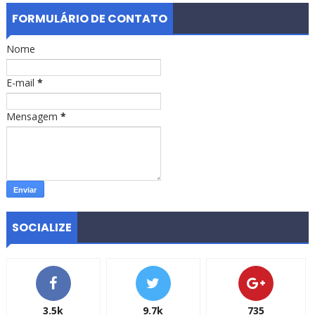
FORMULÁRIO DE CONTATO
Nome
E-mail
*
Mensagem
*
SOCIALIZE
3.5k
9.7k
735