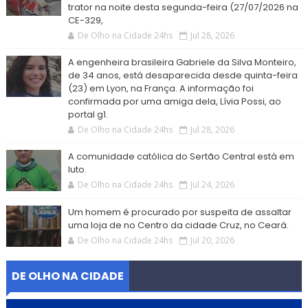
trator na noite desta segunda-feira (27/07/2026 na
CE-329,
De Olho na Cidade 24hs
Jul 28, 2026
A engenheira brasileira Gabriele da Silva Monteiro,
de 34 anos, está desaparecida desde quinta-feira
(23) em Lyon, na França. A informação foi
confirmada por uma amiga dela, Lívia Possi, ao
portal g1.
De Olho na Cidade 24hs
Jul 28, 2026
A comunidade católica do Sertão Central está em
luto.
De Olho na Cidade 24hs
Jul 24, 2026
Um homem é procurado por suspeita de assaltar
uma loja de no Centro da cidade Cruz, no Ceará.
De Olho na Cidade 24hs
Jul 20, 2026
DE OLHO NA CIDADE