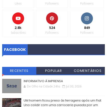
Likes
Followers
Followers
2.8k
524
849
Subscribes
Followers
Followers
FACEBOOK
RECENTES
POPULAR
COMENTÁRIOS
INFORMATIVO À IMPRENSA
De Olho na Cidade 24hs
Jul 30, 2026
UM homem ficou preso às ferragens após um Fiat
Uno colidir com uma carroceria puxada por um