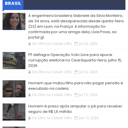
BRASIL
A engenheira brasileira Gabriele da Silva Monteiro,
de 34 anos, está desaparecida desde quinta-feira
(23) em Lyon, na França. A informação foi
confirmada por uma amiga dela, Lívia Possi, ao
portal g1.
De Olho na Cidade 24hs
Jul 28, 2026
PF deflagra Operação Voto Livre para apurar
corrupção eleitoral no Cearáquarta-feira, julho 15,
2026
De Olho na Cidade 24hs
Jul 16, 2026
Homem que matou filho para não pagar pensão é
executado na cadeia
De Olho na Cidade 24hs
Jul 13, 2026
Homem é preso após amputar o pé para receber
seguro de R$ 1,5 milhão
De Olho na Cidade 24hs
Jun 12, 2026