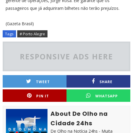
gerente de operações, Jorge Rosa. Ele garante que os
passageiros que já adquiriram bilhetes não terão prejuízos.
(Gazeta Brasil)
Tags
# Porto Alegre
RESPONSIVE ADS HERE
TWEET
SHARE
PIN IT
WHATSAPP
About De Olho na
Cidade 24hs
De Olho na Notícia 24hs - Muita