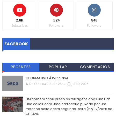
2.8k
524
849
Subscribes
Followers
Followers
FACEBOOK
RECENTES
POPULAR
COMENTÁRIOS
INFORMATIVO À IMPRENSA
De Olho na Cidade 24hs
Jul 30, 2026
UM homem ficou preso às ferragens após um Fiat
Uno colidir com uma carroceria puxada por um
trator na noite desta segunda-feira (27/07/2026 na
CE-329,