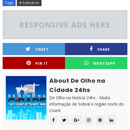
Tags
# Sobral-ce
RESPONSIVE ADS HERE
TWEET
SHARE
PIN IT
WHATSAPP
About De Olho na
Cidade 24hs
De Olho na Notícia 24hs - Muita
informação de Sobral e região norte do
Ceará