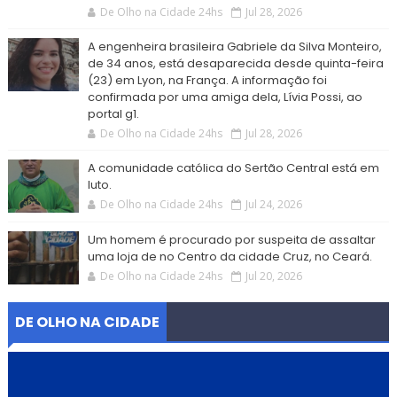
De Olho na Cidade 24hs
Jul 28, 2026
A engenheira brasileira Gabriele da Silva Monteiro,
de 34 anos, está desaparecida desde quinta-feira
(23) em Lyon, na França. A informação foi
confirmada por uma amiga dela, Lívia Possi, ao
portal g1.
De Olho na Cidade 24hs
Jul 28, 2026
A comunidade católica do Sertão Central está em
luto.
De Olho na Cidade 24hs
Jul 24, 2026
Um homem é procurado por suspeita de assaltar
uma loja de no Centro da cidade Cruz, no Ceará.
De Olho na Cidade 24hs
Jul 20, 2026
DE OLHO NA CIDADE