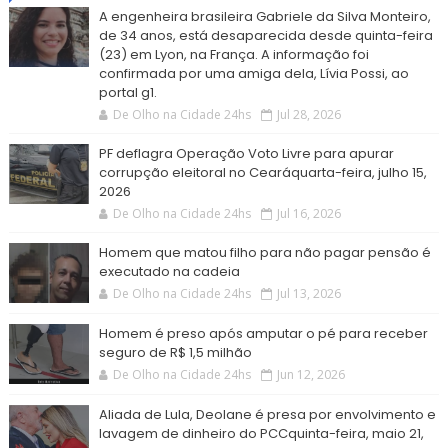
A engenheira brasileira Gabriele da Silva Monteiro,
de 34 anos, está desaparecida desde quinta-feira
(23) em Lyon, na França. A informação foi
confirmada por uma amiga dela, Lívia Possi, ao
portal g1.
De Olho na Cidade 24hs
Jul 28, 2026
PF deflagra Operação Voto Livre para apurar
corrupção eleitoral no Cearáquarta-feira, julho 15,
2026
De Olho na Cidade 24hs
Jul 16, 2026
Homem que matou filho para não pagar pensão é
executado na cadeia
De Olho na Cidade 24hs
Jul 13, 2026
Homem é preso após amputar o pé para receber
seguro de R$ 1,5 milhão
De Olho na Cidade 24hs
Jun 12, 2026
Aliada de Lula, Deolane é presa por envolvimento e
lavagem de dinheiro do PCCquinta-feira, maio 21,