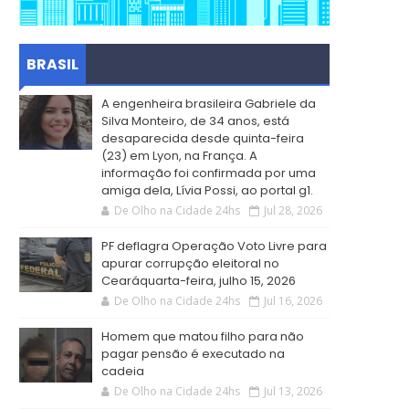
BRASIL
A engenheira brasileira Gabriele da
Silva Monteiro, de 34 anos, está
desaparecida desde quinta-feira
(23) em Lyon, na França. A
informação foi confirmada por uma
amiga dela, Lívia Possi, ao portal g1.
De Olho na Cidade 24hs
Jul 28, 2026
PF deflagra Operação Voto Livre para
apurar corrupção eleitoral no
Cearáquarta-feira, julho 15, 2026
De Olho na Cidade 24hs
Jul 16, 2026
Homem que matou filho para não
pagar pensão é executado na
cadeia
De Olho na Cidade 24hs
Jul 13, 2026