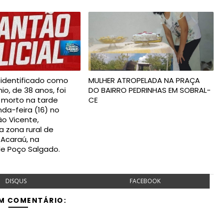
dentificado como
MULHER ATROPELADA NA PRAÇA
o, de 38 anos, foi
DO BAIRRO PEDRINHAS EM SOBRAL-
 morto na tarde
CE
da-feira (16) no
o Vicente,
a zona rural de
Acaraú, na
de Poço Salgado.
DISQUS
FACEBOOK
M COMENTÁRIO: