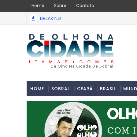
Home
Sobre
Contato
BREAKING
Uma simulação de assalto acabou em tragédia na tard
ÃO PAULO
De Olho Na Cidade De Sobral
HOME
SOBRAL
CEARÁ
BRASIL
MUN