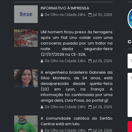
INFORMATIVO À IMPRENSA
De Olho na Cidade 24hs
Jul 30, 2026
UM homem ficou preso às ferragens
após um Fiat Uno colidir com uma
C
carroceria puxada por um trator na
noite desta segunda-feira
(27/07/2026 na CE-329,
De Olho na Cidade 24hs
Jul 28, 2026
A engenheira brasileira Gabriele da
Silva Monteiro, de 34 anos, está
desaparecida desde quinta-feira
(23) em Lyon, na França. A
informação foi confirmada por uma
amiga dela, Lívia Possi, ao portal g1.
De Olho na Cidade 24hs
Jul 28, 2026
A comunidade católica do Sertão
Central está em luto.
De Olho na Cidade 24hs
Jul 24, 2026