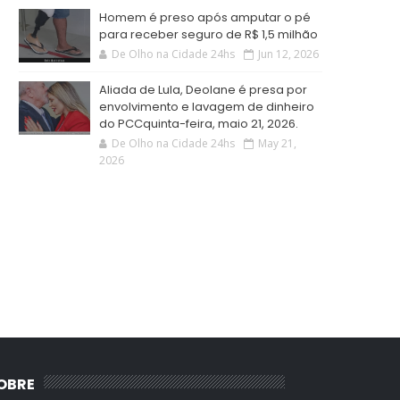
Homem é preso após amputar o pé
para receber seguro de R$ 1,5 milhão
De Olho na Cidade 24hs
Jun 12, 2026
Aliada de Lula, Deolane é presa por
envolvimento e lavagem de dinheiro
do PCCquinta-feira, maio 21, 2026.
De Olho na Cidade 24hs
May 21,
2026
OBRE