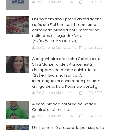
De Olho na Cidade 24hs
Jul 30, 2026
UM homem ficou preso às ferragens
após um Fiat Uno colidir com uma
carroceria puxada por um trator na
noite desta segunda-feira
(27/07/2026 na CE-329,
De Olho na Cidade 24hs
Jul 28, 2026
A engenheira brasileira Gabriele da
Silva Monteiro, de 34 anos, está
desaparecida desde quinta-feira
(23) em Lyon, na França. A
informação foi confirmada por uma
amiga dela, Lívia Possi, ao portal g1.
De Olho na Cidade 24hs
Jul 28, 2026
A comunidade católica do Sertão
Central está em luto.
De Olho na Cidade 24hs
Jul 24, 2026
Um homem é procurado por suspeita