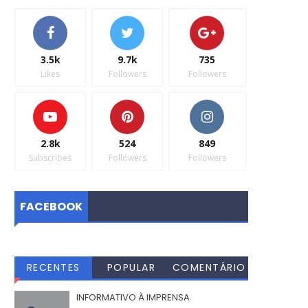
3.5k
9.7k
735
Likes
Followers
Followers
2.8k
524
849
Subscribes
Followers
Followers
FACEBOOK
RECENTES
POPULAR
COMENTÁRIO
S
INFORMATIVO À IMPRENSA