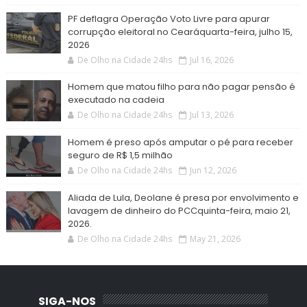
PF deflagra Operação Voto Livre para apurar
corrupção eleitoral no Cearáquarta-feira, julho 15,
2026
De Olho na Cidade 24hs
Jul 16, 2026
Homem que matou filho para não pagar pensão é
executado na cadeia
De Olho na Cidade 24hs
Jul 13, 2026
Homem é preso após amputar o pé para receber
seguro de R$ 1,5 milhão
De Olho na Cidade 24hs
Jun 12, 2026
Aliada de Lula, Deolane é presa por envolvimento e
lavagem de dinheiro do PCCquinta-feira, maio 21,
2026.
De Olho na Cidade 24hs
May 21, 2026
SIGA-NOS