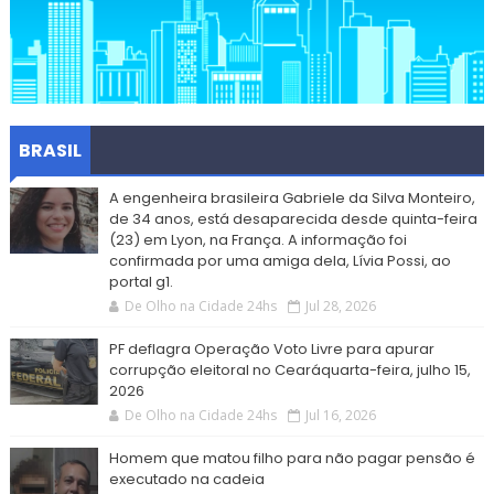
BRASIL
A engenheira brasileira Gabriele da Silva Monteiro,
de 34 anos, está desaparecida desde quinta-feira
(23) em Lyon, na França. A informação foi
confirmada por uma amiga dela, Lívia Possi, ao
portal g1.
De Olho na Cidade 24hs
Jul 28, 2026
PF deflagra Operação Voto Livre para apurar
corrupção eleitoral no Cearáquarta-feira, julho 15,
2026
De Olho na Cidade 24hs
Jul 16, 2026
Homem que matou filho para não pagar pensão é
executado na cadeia