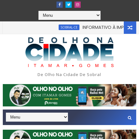
INFORMATIVO À IMPRENSA
SOBRAL-CE
C
ou em tragédia na tarde da última segunda-feira 13/07/2026 
De Olho Na Cidade De Sobral