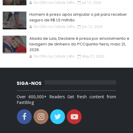
De Olho na Cidade 24hs
Jul 13, 2026
Homem é preso após amputar o pé para receber
seguro de R$ 1,5 milhão
De Olho na Cidade 24hs
Jun 12, 2026
Aliada de Lula, Deolane é presa por envolvimento e
lavagem de dinheiro do PCCquinta-feira, maio 21,
2026.
De Olho na Cidade 24hs
May 21, 2026
SIGA-NOS
Over 600,000+ Readers Get fresh content from
FastBlog