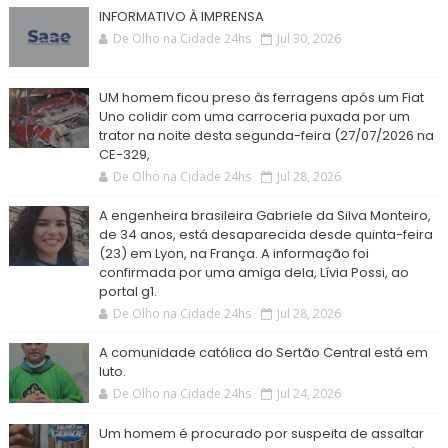
INFORMATIVO À IMPRENSA
De Olho na Cidade 24hs
Jul 30, 2026
UM homem ficou preso às ferragens após um Fiat
Uno colidir com uma carroceria puxada por um
trator na noite desta segunda-feira (27/07/2026 na
CE-329,
De Olho na Cidade 24hs
Jul 28, 2026
A engenheira brasileira Gabriele da Silva Monteiro,
de 34 anos, está desaparecida desde quinta-feira
(23) em Lyon, na França. A informação foi
confirmada por uma amiga dela, Lívia Possi, ao
portal g1.
De Olho na Cidade 24hs
Jul 28, 2026
A comunidade católica do Sertão Central está em
luto.
De Olho na Cidade 24hs
Jul 24, 2026
Um homem é procurado por suspeita de assaltar