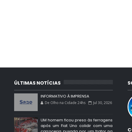
ÚLTIMAS NOTÍCIAS
S
INFORMATIVO À IMPRENSA
De Olho na Cidade 24hs
Jul 30, 2026
UM homem ficou preso às ferragens
após um Fiat Uno colidir com uma
C
carroceria puxada por um trator na