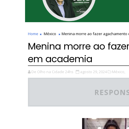
Home
México
Menina morre ao fazer agachamento 
Menina morre ao faz
em academia
De Olho na Cidade 24hs
agosto 29, 2024
México,
RESPONS