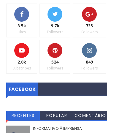
3.5k
9.7k
735
Likes
Followers
Followers
2.8k
524
849
Subscribes
Followers
Followers
FACEBOOK
RECENTES
POPULAR
COMENTÁRIO
S
INFORMATIVO À IMPRENSA