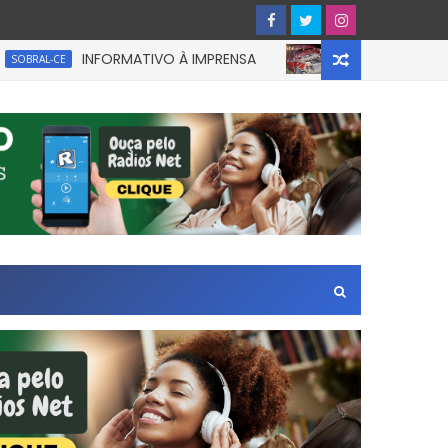
INFORMATIVO À IMPRENSA
UM homem ficou
L-CE
CEARÁ