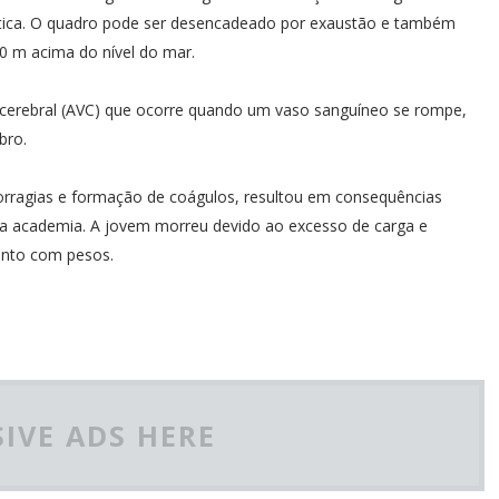
ática. O quadro pode ser desencadeado por exaustão e também
20 m acima do nível do mar.
r cerebral (AVC) que ocorre quando um vaso sanguíneo se rompe,
bro.
orragias e formação de coágulos, resultou em consequências
 na academia. A jovem morreu devido ao excesso de carga e
ento com pesos.
IVE ADS HERE