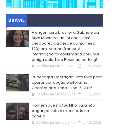
BRASIL
A engenheira brasileira Gabriele da
Silva Monteiro, de 34 anos, está
desaparecida desde quinta-feira
(23) em Lyon, na França. A
informação foi confirmada por uma
amiga dela, Lívia Possi, ao portal g1.
De Olho na Cidade 24hs
Jul 28, 2026
PF deflagra Operação Voto Livre para
apurar corrupção eleitoral no
Cearáquarta-feira, julho 15, 2026
De Olho na Cidade 24hs
Jul 16, 2026
Homem que matou filho para não
pagar pensão é executado na
cadeia
De Olho na Cidade 24hs
Jul 13, 2026