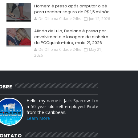
Homem é preso após amputar o pé
para receber seguro de R$ 1,5 milhão
De Olho na Cidade 24hs
Jun 12, 2026
Aliada de Lula, Deolane é presa por
envolvimento e lavagem de dinheiro
do PCCquinta-feira, maio 21, 2026.
De Olho na Cidade 24hs
May 21,
2026
OBRE
Hello, my name is Jack Sparrow. I'm
a 50 year old self-employed Pirate
from the Caribbean.
Learn More →
ONTATO