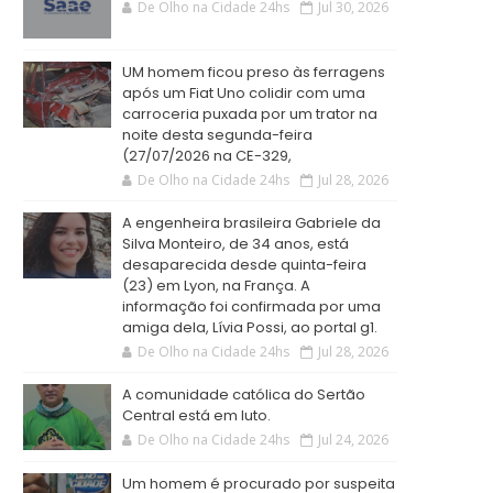
De Olho na Cidade 24hs
Jul 30, 2026
UM homem ficou preso às ferragens
após um Fiat Uno colidir com uma
carroceria puxada por um trator na
noite desta segunda-feira
(27/07/2026 na CE-329,
De Olho na Cidade 24hs
Jul 28, 2026
A engenheira brasileira Gabriele da
Silva Monteiro, de 34 anos, está
desaparecida desde quinta-feira
(23) em Lyon, na França. A
informação foi confirmada por uma
amiga dela, Lívia Possi, ao portal g1.
De Olho na Cidade 24hs
Jul 28, 2026
A comunidade católica do Sertão
Central está em luto.
De Olho na Cidade 24hs
Jul 24, 2026
Um homem é procurado por suspeita