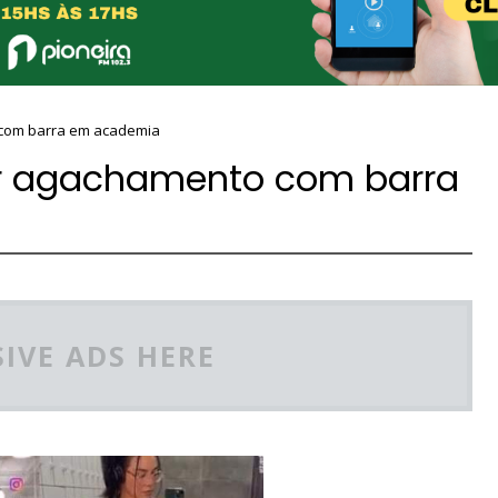
com barra em academia
er agachamento com barra
IVE ADS HERE