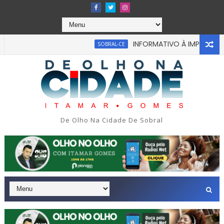
INFORMATIVO À IMPRENSA
SOBRAL-CE
C
ou em tragédia na tarde da última segunda-feira 13/07/2026 
De Olho Na Cidade De Sobral