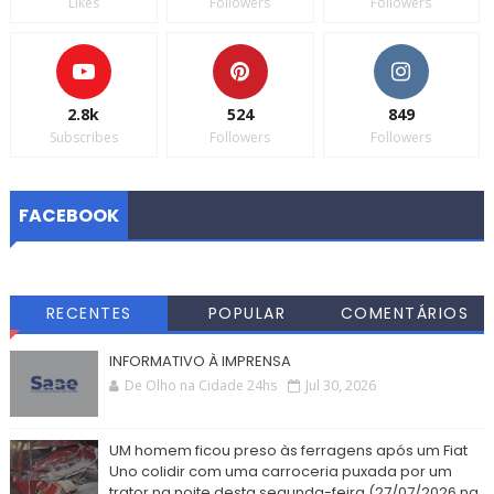
Likes
Followers
Followers
2.8k
524
849
Subscribes
Followers
Followers
FACEBOOK
RECENTES
POPULAR
COMENTÁRIOS
INFORMATIVO À IMPRENSA
De Olho na Cidade 24hs
Jul 30, 2026
UM homem ficou preso às ferragens após um Fiat
Uno colidir com uma carroceria puxada por um
trator na noite desta segunda-feira (27/07/2026 na