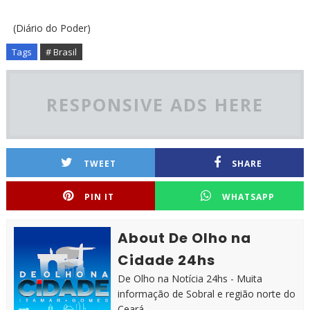
(Diário do Poder)
Tags
# Brasil
RESPONSIVE ADS HERE
TWEET
SHARE
PIN IT
WHATSAPP
About De Olho na
Cidade 24hs
De Olho na Notícia 24hs - Muita
informação de Sobral e região norte do
Ceará