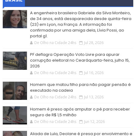
A engenheira brasileira Gabriele da Silva Monteiro,
de 34 anos, está desaparecida desde quinta-feira
(23) em Lyon, na França. A informação foi
confirmada por uma amiga dela, Lívia Possi, ao
portal g1.
De Olho na Cidade 24hs
Jul 28, 2026
PF deflagra Operação Voto Livre para apurar
corrupção eleitoral no Cearáquarta-feira, julho 15,
2026
De Olho na Cidade 24hs
Jul 16, 2026
Homem que matou filho para não pagar pensão é
executado na cadeia
De Olho na Cidade 24hs
Jul 13, 2026
Homem é preso após amputar o pé para receber
seguro de R$ 1,5 milhão
De Olho na Cidade 24hs
Jun 12, 2026
Aliada de Lula, Deolane é presa por envolvimento e