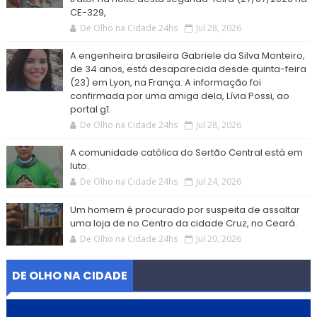
CE-329,
De Olho na Cidade 24hs
Jul 28, 2026
A engenheira brasileira Gabriele da Silva Monteiro,
de 34 anos, está desaparecida desde quinta-feira
(23) em Lyon, na França. A informação foi
confirmada por uma amiga dela, Lívia Possi, ao
portal g1.
De Olho na Cidade 24hs
Jul 28, 2026
A comunidade católica do Sertão Central está em
luto.
De Olho na Cidade 24hs
Jul 24, 2026
Um homem é procurado por suspeita de assaltar
uma loja de no Centro da cidade Cruz, no Ceará.
De Olho na Cidade 24hs
Jul 20, 2026
DE OLHO NA CIDADE