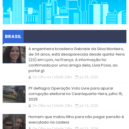
BRASIL
A engenheira brasileira Gabriele da Silva Monteiro,
de 34 anos, está desaparecida desde quinta-feira
(23) em Lyon, na França. A informação foi
confirmada por uma amiga dela, Lívia Possi, ao
portal g1.
De Olho na Cidade 24hs
Jul 28, 2026
PF deflagra Operação Voto Livre para apurar
corrupção eleitoral no Cearáquarta-feira, julho 15,
2026
De Olho na Cidade 24hs
Jul 16, 2026
Homem que matou filho para não pagar pensão é
executado na cadeia
De Olho na Cidade 24hs
Jul 13, 2026