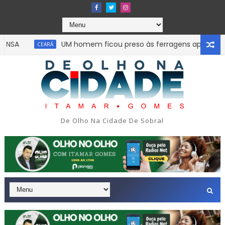
UM homem ficou preso às ferragens após um Fiat U
CEARÁ
Uma simulação de assalto acabou em tragédia 
SÃO PAULO
De Olho Na Cidade De Sobral