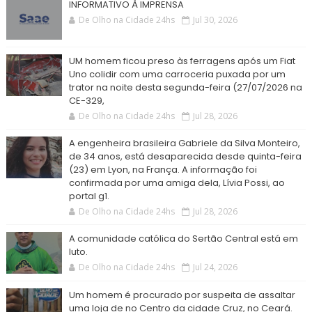
INFORMATIVO À IMPRENSA
De Olho na Cidade 24hs
Jul 30, 2026
UM homem ficou preso às ferragens após um Fiat
Uno colidir com uma carroceria puxada por um
trator na noite desta segunda-feira (27/07/2026 na
CE-329,
De Olho na Cidade 24hs
Jul 28, 2026
A engenheira brasileira Gabriele da Silva Monteiro,
de 34 anos, está desaparecida desde quinta-feira
(23) em Lyon, na França. A informação foi
confirmada por uma amiga dela, Lívia Possi, ao
portal g1.
De Olho na Cidade 24hs
Jul 28, 2026
A comunidade católica do Sertão Central está em
luto.
De Olho na Cidade 24hs
Jul 24, 2026
Um homem é procurado por suspeita de assaltar
uma loja de no Centro da cidade Cruz, no Ceará.