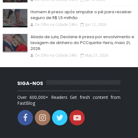
Homem é preso após amputar o pé para receber
seguro de R$ 1,5 milhão
De Olho na Cidade 24hs
Jun 12, 2026
Aliada de Lula, Deolane é presa por envolvimento e
lavagem de dinheiro do PCCquinta-feira, maio 21,
2026.
De Olho na Cidade 24hs
May 21, 2026
SIGA-NOS
Over 600,000+ Readers Get fresh content from
FastBlog