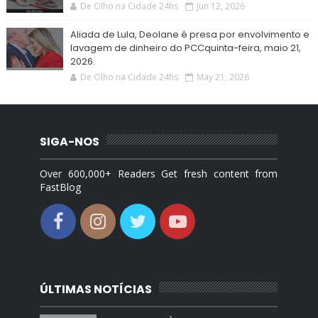
De Olho na Cidade 24hs
Jun 12, 2026
Aliada de Lula, Deolane é presa por envolvimento e
lavagem de dinheiro do PCCquinta-feira, maio 21,
2026.
De Olho na Cidade 24hs
May 21, 2026
SIGA-NOS
Over 600,000+ Readers Get fresh content from
FastBlog
ÚLTIMAS NOTÍCIAS