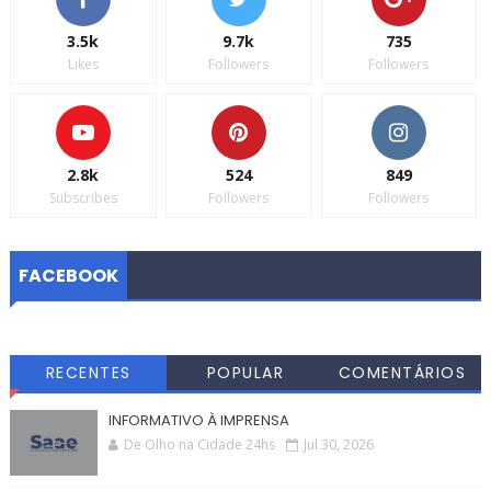
3.5k
9.7k
735
Likes
Followers
Followers
2.8k
524
849
Subscribes
Followers
Followers
FACEBOOK
RECENTES
POPULAR
COMENTÁRIOS
INFORMATIVO À IMPRENSA
De Olho na Cidade 24hs
Jul 30, 2026