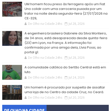
UM homem ficou preso às ferragens após um Fiat
Uno colidir com uma carroceria puxada por um
trator na noite desta segunda-feira (27/07/2026 na
CE-329,
De Olho na Cidade 24hs
Jul 28, 2026
A engenheira brasileira Gabriele da Silva Monteiro,
de 34 anos, está desaparecida desde quinta-feira
(23) em Lyon, na França. A informação foi
confirmada por uma amiga dela, Lívia Possi, ao
portal g1.
De Olho na Cidade 24hs
Jul 28, 2026
A comunidade católica do Sertão Central está em
luto.
De Olho na Cidade 24hs
Jul 24, 2026
Um homem é procurado por suspeita de assaltar
uma loja de no Centro da cidade Cruz, no Ceará.
De Olho na Cidade 24hs
Jul 20, 2026
DE OLHO NA CIDADE