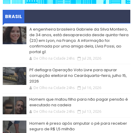
BRASIL
A engenheira brasileira Gabriele da Silva Monteiro,
de 34 anos, está desaparecida desde quinta-feira
(23) em Lyon, na França. A informação foi
confirmada por uma amiga dela, Lívia Possi, ao
portal g1.
De Olho na Cidade 24hs
Jul 28, 2026
PF deflagra Operação Voto Livre para apurar
corrupção eleitoral no Cearáquarta-feira, julho 15,
2026
De Olho na Cidade 24hs
Jul 16, 2026
Homem que matou filho para não pagar pensão é
executado na cadeia
De Olho na Cidade 24hs
Jul 13, 2026
Homem é preso após amputar o pé para receber
seguro de R$ 1,5 milhão