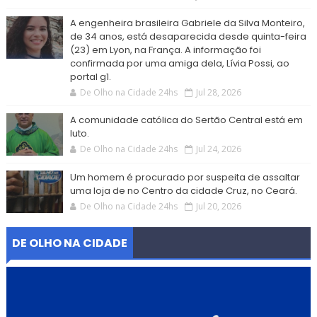
A engenheira brasileira Gabriele da Silva Monteiro,
de 34 anos, está desaparecida desde quinta-feira
(23) em Lyon, na França. A informação foi
confirmada por uma amiga dela, Lívia Possi, ao
portal g1.
De Olho na Cidade 24hs
Jul 28, 2026
A comunidade católica do Sertão Central está em
luto.
De Olho na Cidade 24hs
Jul 24, 2026
Um homem é procurado por suspeita de assaltar
uma loja de no Centro da cidade Cruz, no Ceará.
De Olho na Cidade 24hs
Jul 20, 2026
DE OLHO NA CIDADE