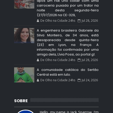
após um Fiat Uno colidir com uma
carroceria puxada por um trator na
noite desta segunda-feira
(27/07/2026 na CE-329,
De Olho na Cidade 24hs
Jul 28, 2026
A engenheira brasileira Gabriele da
Silva Monteiro, de 34 anos, está
desaparecida desde quinta-feira
(23) em Lyon, na França. A
informação foi confirmada por uma
amiga dela, Lívia Possi, ao portal g1.
De Olho na Cidade 24hs
Jul 28, 2026
A comunidade católica do Sertão
Central está em luto.
De Olho na Cidade 24hs
Jul 24, 2026
SOBRE
Hello, my name is Jack Sparrow. I'm