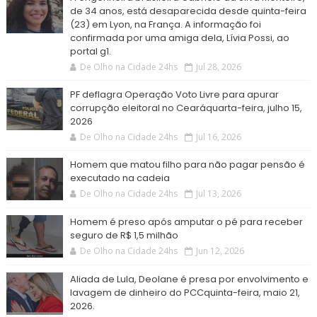
de 34 anos, está desaparecida desde quinta-feira
(23) em Lyon, na França. A informação foi
confirmada por uma amiga dela, Lívia Possi, ao
portal g1.
De Olho na Cidade 24hs
Jul 28, 2026
PF deflagra Operação Voto Livre para apurar
corrupção eleitoral no Cearáquarta-feira, julho 15,
2026
De Olho na Cidade 24hs
Jul 16, 2026
Homem que matou filho para não pagar pensão é
executado na cadeia
De Olho na Cidade 24hs
Jul 13, 2026
Homem é preso após amputar o pé para receber
seguro de R$ 1,5 milhão
De Olho na Cidade 24hs
Jun 12, 2026
Aliada de Lula, Deolane é presa por envolvimento e
lavagem de dinheiro do PCCquinta-feira, maio 21,
2026.