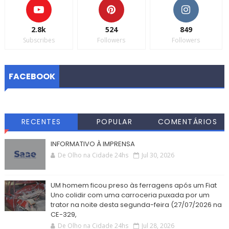
2.8k
524
849
Subscribes
Followers
Followers
FACEBOOK
RECENTES
POPULAR
COMENTÁRIOS
INFORMATIVO À IMPRENSA
De Olho na Cidade 24hs
Jul 30, 2026
UM homem ficou preso às ferragens após um Fiat
Uno colidir com uma carroceria puxada por um
trator na noite desta segunda-feira (27/07/2026 na
CE-329,
De Olho na Cidade 24hs
Jul 28, 2026