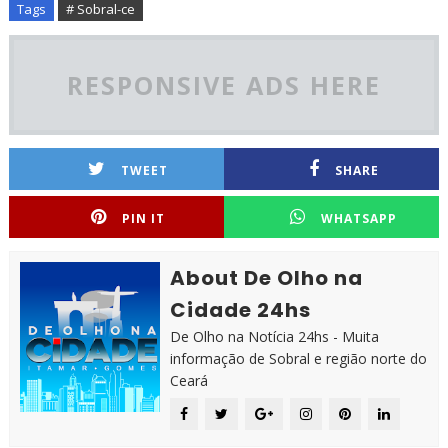
Tags
# Sobral-ce
RESPONSIVE ADS HERE
TWEET
SHARE
PIN IT
WHATSAPP
About De Olho na
Cidade 24hs
De Olho na Notícia 24hs - Muita
informação de Sobral e região norte do
Ceará