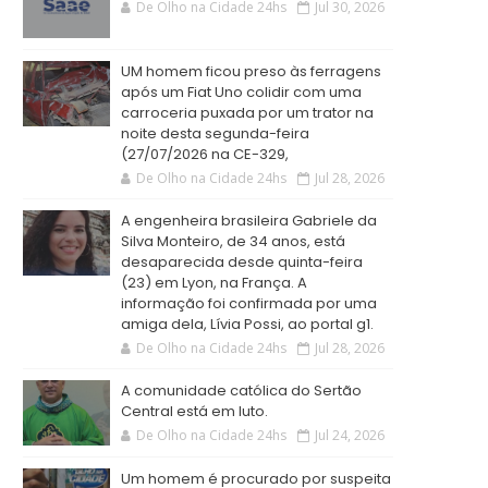
De Olho na Cidade 24hs
Jul 30, 2026
UM homem ficou preso às ferragens
após um Fiat Uno colidir com uma
carroceria puxada por um trator na
noite desta segunda-feira
(27/07/2026 na CE-329,
De Olho na Cidade 24hs
Jul 28, 2026
A engenheira brasileira Gabriele da
Silva Monteiro, de 34 anos, está
desaparecida desde quinta-feira
(23) em Lyon, na França. A
informação foi confirmada por uma
amiga dela, Lívia Possi, ao portal g1.
De Olho na Cidade 24hs
Jul 28, 2026
A comunidade católica do Sertão
Central está em luto.
De Olho na Cidade 24hs
Jul 24, 2026
Um homem é procurado por suspeita