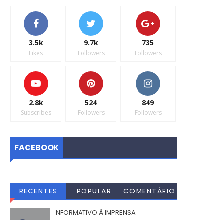
3.5k
9.7k
735
Likes
Followers
Followers
2.8k
524
849
Subscribes
Followers
Followers
FACEBOOK
RECENTES
POPULAR
COMENTÁRIO
S
INFORMATIVO À IMPRENSA