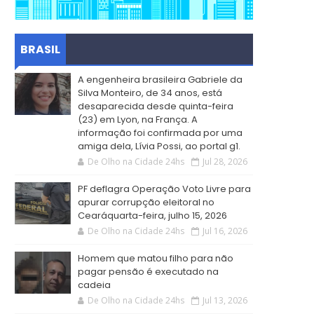
BRASIL
A engenheira brasileira Gabriele da
Silva Monteiro, de 34 anos, está
desaparecida desde quinta-feira
(23) em Lyon, na França. A
informação foi confirmada por uma
amiga dela, Lívia Possi, ao portal g1.
De Olho na Cidade 24hs
Jul 28, 2026
PF deflagra Operação Voto Livre para
apurar corrupção eleitoral no
Cearáquarta-feira, julho 15, 2026
De Olho na Cidade 24hs
Jul 16, 2026
Homem que matou filho para não
pagar pensão é executado na
cadeia
De Olho na Cidade 24hs
Jul 13, 2026