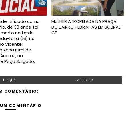
dentificado como
MULHER ATROPELADA NA PRAÇA
o, de 38 anos, foi
DO BAIRRO PEDRINHAS EM SOBRAL-
 morto na tarde
CE
da-feira (16) no
o Vicente,
a zona rural de
Acaraú, na
de Poço Salgado.
DISQUS
FACEBOOK
M COMENTÁRIO:
 UM COMENTÁRIO