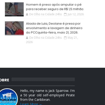
Homem é preso após amputar o pé
para receber seguro de R$ 1,5 milhão
De Olho na Cidade 24hs
Jun 12, 2026
Aliada de Lula, Deolane é presa por
envolvimento e lavagem de dinheiro
do PCCquinta-feira, maio 21, 2026.
De Olho na Cidade 24hs
May 21,
2026
OBRE
Hello, my name is Jack Sparrow. I'm
a 50 year old self-employed Pirate
from the Caribbean.
Learn More →