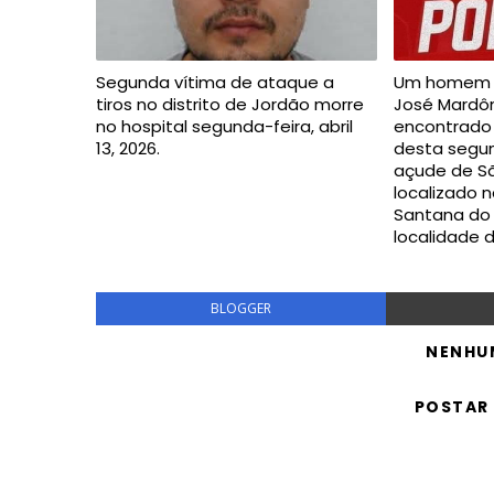
Segunda vítima de ataque a
Um homem i
tiros no distrito de Jordão morre
José Mardôni
no hospital segunda-feira, abril
encontrado
13, 2026.
desta segun
açude de Sã
localizado n
Santana do 
localidade 
BLOGGER
NENHU
POSTAR