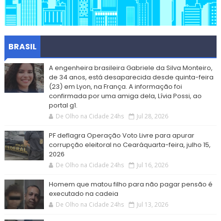
BRASIL
A engenheira brasileira Gabriele da Silva Monteiro,
de 34 anos, está desaparecida desde quinta-feira
(23) em Lyon, na França. A informação foi
confirmada por uma amiga dela, Lívia Possi, ao
portal g1.
De Olho na Cidade 24hs
Jul 28, 2026
PF deflagra Operação Voto Livre para apurar
corrupção eleitoral no Cearáquarta-feira, julho 15,
2026
De Olho na Cidade 24hs
Jul 16, 2026
Homem que matou filho para não pagar pensão é
executado na cadeia
De Olho na Cidade 24hs
Jul 13, 2026