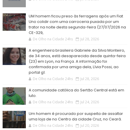
UM homem ficou preso às ferragens após um Fiat
Uno colidir com uma carroceria puxada por um
trator na noite desta segunda-feira (27/07/2026 na
CE-329,
De Olho na Cidade 24hs
Jul 28, 2026
A engenheira brasileira Gabriele da Silva Monteiro,
de 34 anos, está desaparecida desde quinta-feira
(23) em Lyon, na França. A informação foi
confirmada por uma amiga dela, Lívia Possi, ao
portal g1.
De Olho na Cidade 24hs
Jul 28, 2026
A comunidade católica do Sertão Central está em
luto.
De Olho na Cidade 24hs
Jul 24, 2026
Um homem é procurado por suspeita de assaltar
uma loja de no Centro da cidade Cruz, no Ceará.
De Olho na Cidade 24hs
Jul 20, 2026