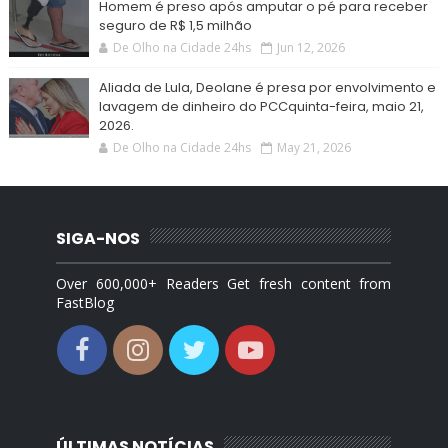
Homem é preso após amputar o pé para receber
seguro de R$ 1,5 milhão
De Olho na Cidade 24hs
Jun 12, 2026
Aliada de Lula, Deolane é presa por envolvimento e
lavagem de dinheiro do PCCquinta-feira, maio 21,
2026.
De Olho na Cidade 24hs
May 21, 2026
SIGA-NOS
Over 600,000+ Readers Get fresh content from
FastBlog
ÚLTIMAS NOTÍCIAS