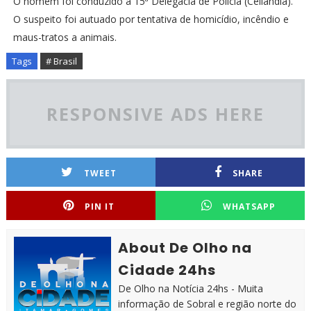
O homem foi conduzido à 15ª Delegacia de Polícia (Ceilândia).
O suspeito foi autuado por tentativa de homicídio, incêndio e
maus-tratos a animais.
Tags
# Brasil
RESPONSIVE ADS HERE
TWEET
SHARE
PIN IT
WHATSAPP
About De Olho na
Cidade 24hs
De Olho na Notícia 24hs - Muita
informação de Sobral e região norte do