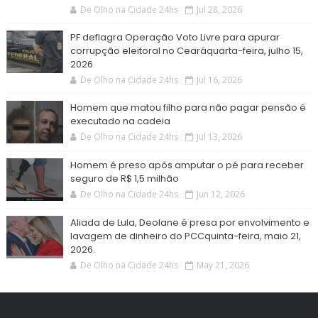
De Olho na Cidade 24hs
Jul 28, 2026
PF deflagra Operação Voto Livre para apurar
corrupção eleitoral no Cearáquarta-feira, julho 15,
2026
De Olho na Cidade 24hs
Jul 16, 2026
Homem que matou filho para não pagar pensão é
executado na cadeia
De Olho na Cidade 24hs
Jul 13, 2026
Homem é preso após amputar o pé para receber
seguro de R$ 1,5 milhão
De Olho na Cidade 24hs
Jun 12, 2026
Aliada de Lula, Deolane é presa por envolvimento e
lavagem de dinheiro do PCCquinta-feira, maio 21,
2026.
De Olho na Cidade 24hs
May 21, 2026