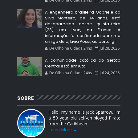
De Olho na Cidade 24hs
Jul 28, 2026
A engenheira brasileira Gabriele da
Silva Monteiro, de 34 anos, está
desaparecida desde quinta-feira
(23) em Lyon, na França. A
informação foi confirmada por uma
amiga dela, Lívia Possi, ao portal g1.
De Olho na Cidade 24hs
Jul 28, 2026
A comunidade católica do Sertão
Central está em luto.
De Olho na Cidade 24hs
Jul 24, 2026
SOBRE
Hello, my name is Jack Sparrow. I'm
a 50 year old self-employed Pirate
from the Caribbean.
Learn More →