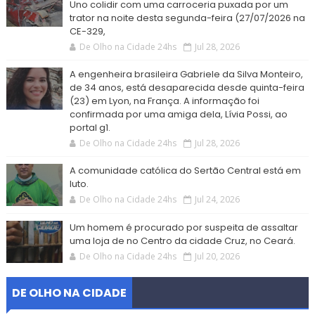
Uno colidir com uma carroceria puxada por um
trator na noite desta segunda-feira (27/07/2026 na
CE-329,
De Olho na Cidade 24hs
Jul 28, 2026
A engenheira brasileira Gabriele da Silva Monteiro,
de 34 anos, está desaparecida desde quinta-feira
(23) em Lyon, na França. A informação foi
confirmada por uma amiga dela, Lívia Possi, ao
portal g1.
De Olho na Cidade 24hs
Jul 28, 2026
A comunidade católica do Sertão Central está em
luto.
De Olho na Cidade 24hs
Jul 24, 2026
Um homem é procurado por suspeita de assaltar
uma loja de no Centro da cidade Cruz, no Ceará.
De Olho na Cidade 24hs
Jul 20, 2026
DE OLHO NA CIDADE