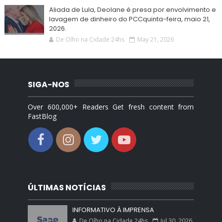
Aliada de Lula, Deolane é presa por envolvimento e
lavagem de dinheiro do PCCquinta-feira, maio 21,
2026.
De Olho na Cidade 24hs
May 21, 2026
SIGA-NOS
Over 600,000+ Readers Get fresh content from
FastBlog
ÚLTIMAS NOTÍCIAS
INFORMATIVO À IMPRENSA
De Olho na Cidade 24hs
Jul 30, 2026