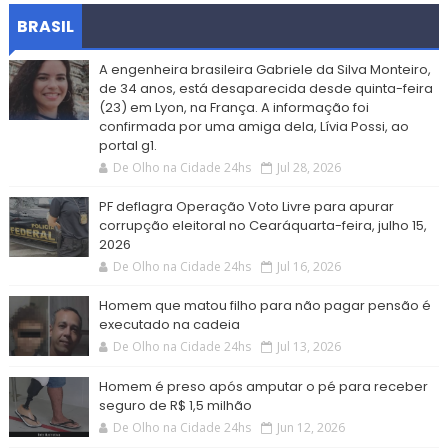
BRASIL
A engenheira brasileira Gabriele da Silva Monteiro,
de 34 anos, está desaparecida desde quinta-feira
(23) em Lyon, na França. A informação foi
confirmada por uma amiga dela, Lívia Possi, ao
portal g1.
De Olho na Cidade 24hs
Jul 28, 2026
PF deflagra Operação Voto Livre para apurar
corrupção eleitoral no Cearáquarta-feira, julho 15,
2026
De Olho na Cidade 24hs
Jul 16, 2026
Homem que matou filho para não pagar pensão é
executado na cadeia
De Olho na Cidade 24hs
Jul 13, 2026
Homem é preso após amputar o pé para receber
seguro de R$ 1,5 milhão
De Olho na Cidade 24hs
Jun 12, 2026