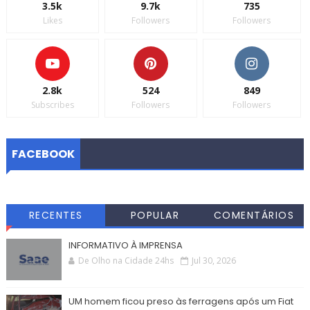
3.5k
9.7k
735
Likes
Followers
Followers
2.8k
524
849
Subscribes
Followers
Followers
FACEBOOK
RECENTES
POPULAR
COMENTÁRIOS
INFORMATIVO À IMPRENSA
De Olho na Cidade 24hs
Jul 30, 2026
UM homem ficou preso às ferragens após um Fiat