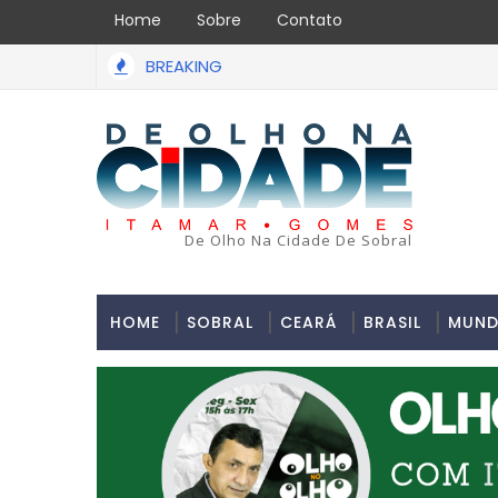
Home
Sobre
Contato
BREAKING
Uma simulação de assalto acabou em tragédia na ta
SÃO PAULO
De Olho Na Cidade De Sobral
HOME
SOBRAL
CEARÁ
BRASIL
MUN