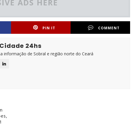
IVE ADS HERE
PIN IT
COMMENT
 Cidade 24hs
ta informação de Sobral e região norte do Ceará
om
ões,
1