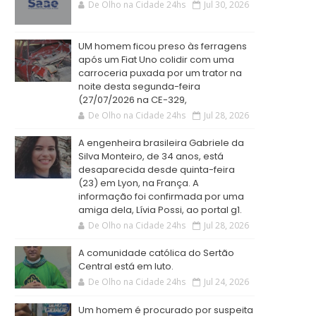
De Olho na Cidade 24hs
Jul 30, 2026
UM homem ficou preso às ferragens
após um Fiat Uno colidir com uma
carroceria puxada por um trator na
noite desta segunda-feira
(27/07/2026 na CE-329,
De Olho na Cidade 24hs
Jul 28, 2026
A engenheira brasileira Gabriele da
Silva Monteiro, de 34 anos, está
desaparecida desde quinta-feira
(23) em Lyon, na França. A
informação foi confirmada por uma
amiga dela, Lívia Possi, ao portal g1.
De Olho na Cidade 24hs
Jul 28, 2026
A comunidade católica do Sertão
Central está em luto.
De Olho na Cidade 24hs
Jul 24, 2026
Um homem é procurado por suspeita