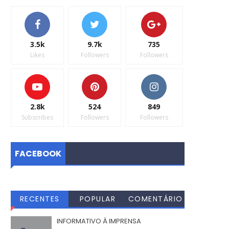
3.5k
9.7k
735
Likes
Followers
Followers
2.8k
524
849
Subscribes
Followers
Followers
FACEBOOK
RECENTES
POPULAR
COMENTÁRIO
S
INFORMATIVO À IMPRENSA