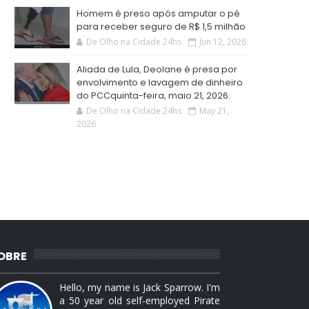
Homem é preso após amputar o pé
para receber seguro de R$ 1,5 milhão
De Olho na Cidade 24hs
Jun 12, 2026
Aliada de Lula, Deolane é presa por
envolvimento e lavagem de dinheiro
do PCCquinta-feira, maio 21, 2026.
De Olho na Cidade 24hs
May 21,
2026
OBRE
Hello, my name is Jack Sparrow. I'm
a 50 year old self-employed Pirate