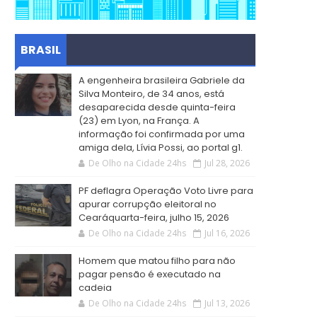
BRASIL
A engenheira brasileira Gabriele da
Silva Monteiro, de 34 anos, está
desaparecida desde quinta-feira
(23) em Lyon, na França. A
informação foi confirmada por uma
amiga dela, Lívia Possi, ao portal g1.
De Olho na Cidade 24hs
Jul 28, 2026
PF deflagra Operação Voto Livre para
apurar corrupção eleitoral no
Cearáquarta-feira, julho 15, 2026
De Olho na Cidade 24hs
Jul 16, 2026
Homem que matou filho para não
pagar pensão é executado na
cadeia
De Olho na Cidade 24hs
Jul 13, 2026