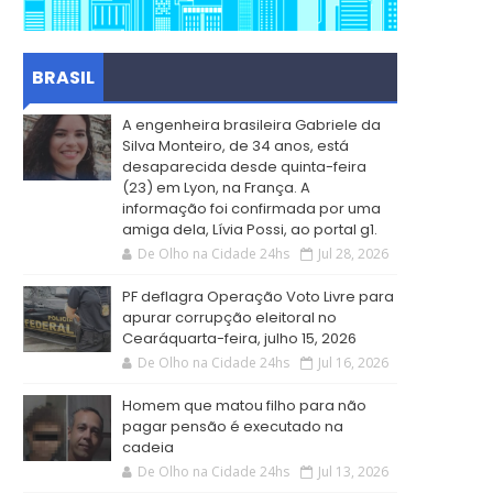
BRASIL
A engenheira brasileira Gabriele da
Silva Monteiro, de 34 anos, está
desaparecida desde quinta-feira
(23) em Lyon, na França. A
informação foi confirmada por uma
amiga dela, Lívia Possi, ao portal g1.
De Olho na Cidade 24hs
Jul 28, 2026
PF deflagra Operação Voto Livre para
apurar corrupção eleitoral no
Cearáquarta-feira, julho 15, 2026
De Olho na Cidade 24hs
Jul 16, 2026
Homem que matou filho para não
pagar pensão é executado na
cadeia
De Olho na Cidade 24hs
Jul 13, 2026