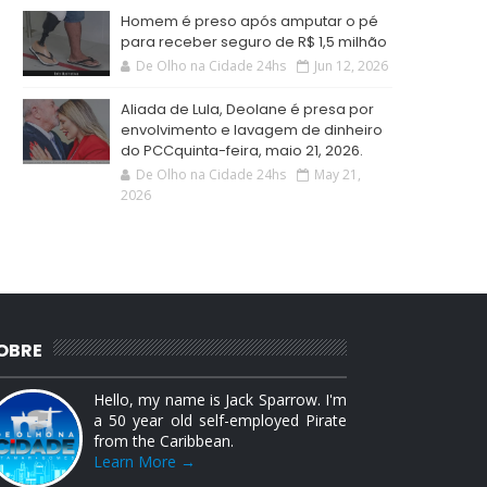
Homem é preso após amputar o pé
para receber seguro de R$ 1,5 milhão
De Olho na Cidade 24hs
Jun 12, 2026
Aliada de Lula, Deolane é presa por
envolvimento e lavagem de dinheiro
do PCCquinta-feira, maio 21, 2026.
De Olho na Cidade 24hs
May 21,
2026
OBRE
Hello, my name is Jack Sparrow. I'm
a 50 year old self-employed Pirate
from the Caribbean.
Learn More →