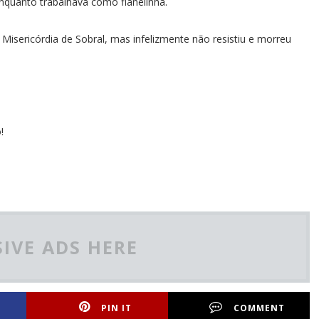
nquanto trabalhava como flanelinha.
Misericórdia de Sobral, mas infelizmente não resistiu e morreu
!
IVE ADS HERE
PIN IT
COMMENT