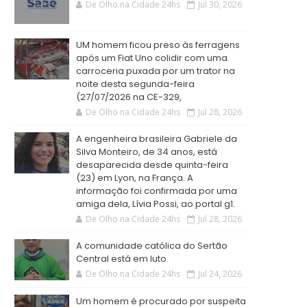
De Olho na Cidade 24hs
Jul 30, 2026
UM homem ficou preso às ferragens
após um Fiat Uno colidir com uma
carroceria puxada por um trator na
noite desta segunda-feira
(27/07/2026 na CE-329,
De Olho na Cidade 24hs
Jul 28, 2026
A engenheira brasileira Gabriele da
Silva Monteiro, de 34 anos, está
desaparecida desde quinta-feira
(23) em Lyon, na França. A
informação foi confirmada por uma
amiga dela, Lívia Possi, ao portal g1.
De Olho na Cidade 24hs
Jul 28, 2026
A comunidade católica do Sertão
Central está em luto.
De Olho na Cidade 24hs
Jul 24, 2026
Um homem é procurado por suspeita