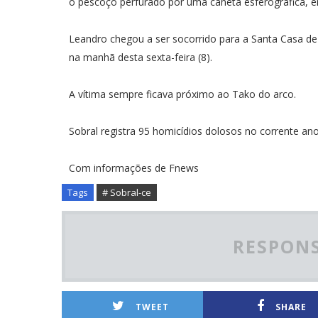
o pescoço perfurado por uma caneta esferográfica, e
Leandro chegou a ser socorrido para a Santa Casa de 
na manhã desta sexta-feira (8).
A vítima sempre ficava próximo ao Tako do arco.
Sobral registra 95 homicídios dolosos no corrente ano
Com informações de Fnews
Tags
# Sobral-ce
RESPONS
TWEET
SHARE