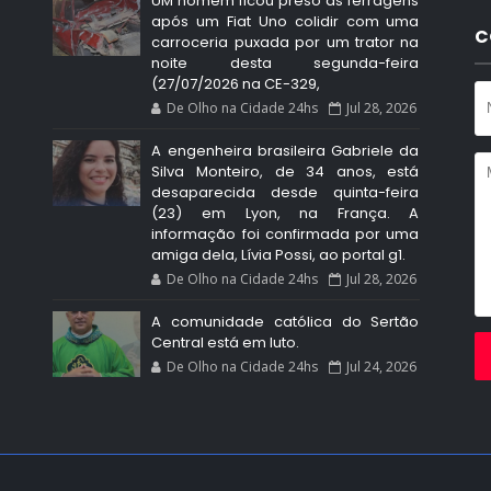
UM homem ficou preso às ferragens
após um Fiat Uno colidir com uma
C
carroceria puxada por um trator na
noite desta segunda-feira
(27/07/2026 na CE-329,
De Olho na Cidade 24hs
Jul 28, 2026
A engenheira brasileira Gabriele da
Silva Monteiro, de 34 anos, está
desaparecida desde quinta-feira
(23) em Lyon, na França. A
informação foi confirmada por uma
amiga dela, Lívia Possi, ao portal g1.
De Olho na Cidade 24hs
Jul 28, 2026
A comunidade católica do Sertão
Central está em luto.
De Olho na Cidade 24hs
Jul 24, 2026