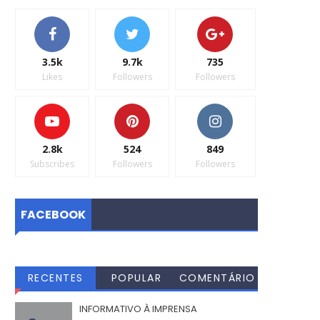
3.5k
9.7k
735
Likes
Followers
Followers
2.8k
524
849
Subscribes
Followers
Followers
FACEBOOK
RECENTES
POPULAR
COMENTÁRIO
S
INFORMATIVO À IMPRENSA