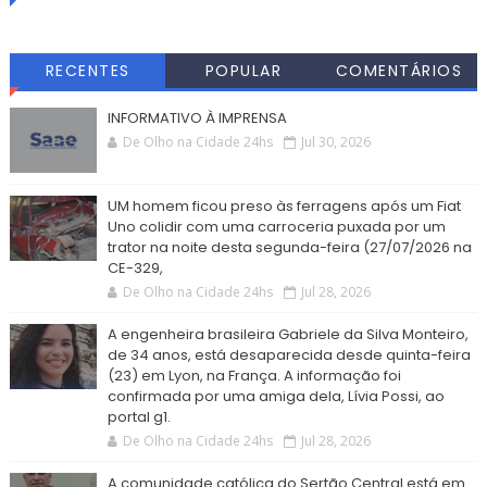
RECENTES
POPULAR
COMENTÁRIOS
INFORMATIVO À IMPRENSA
De Olho na Cidade 24hs
Jul 30, 2026
UM homem ficou preso às ferragens após um Fiat
Uno colidir com uma carroceria puxada por um
trator na noite desta segunda-feira (27/07/2026 na
CE-329,
De Olho na Cidade 24hs
Jul 28, 2026
A engenheira brasileira Gabriele da Silva Monteiro,
de 34 anos, está desaparecida desde quinta-feira
(23) em Lyon, na França. A informação foi
confirmada por uma amiga dela, Lívia Possi, ao
portal g1.
De Olho na Cidade 24hs
Jul 28, 2026
A comunidade católica do Sertão Central está em