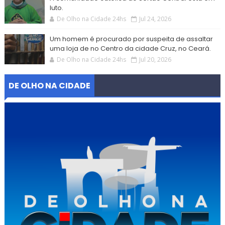
luto.
De Olho na Cidade 24hs
Jul 24, 2026
Um homem é procurado por suspeita de assaltar
uma loja de no Centro da cidade Cruz, no Ceará.
De Olho na Cidade 24hs
Jul 20, 2026
DE OLHO NA CIDADE