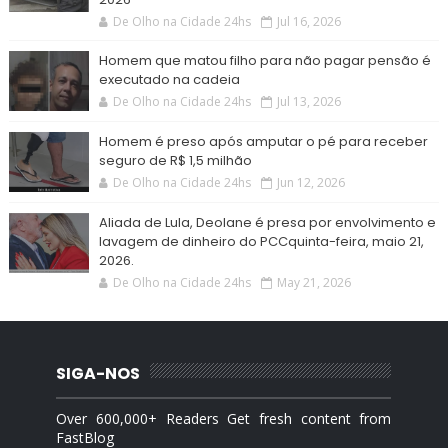
De Olho na Cidade 24hs
Jul 16, 2026
Homem que matou filho para não pagar pensão é
executado na cadeia
De Olho na Cidade 24hs
Jul 13, 2026
Homem é preso após amputar o pé para receber
seguro de R$ 1,5 milhão
De Olho na Cidade 24hs
Jun 12, 2026
Aliada de Lula, Deolane é presa por envolvimento e
lavagem de dinheiro do PCCquinta-feira, maio 21,
2026.
De Olho na Cidade 24hs
May 21, 2026
SIGA-NOS
Over 600,000+ Readers Get fresh content from
FastBlog