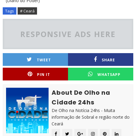
(Diário do Poder)
Tags
# Ceará
RESPONSIVE ADS HERE
TWEET
SHARE
PIN IT
WHATSAPP
About De Olho na
Cidade 24hs
De Olho na Notícia 24hs - Muita
informação de Sobral e região norte do
Ceará