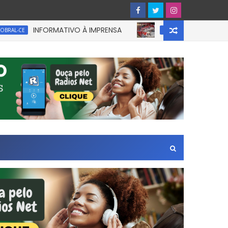
INFORMATIVO À IMPRENSA
UM homem ficou p
E
CEARÁ