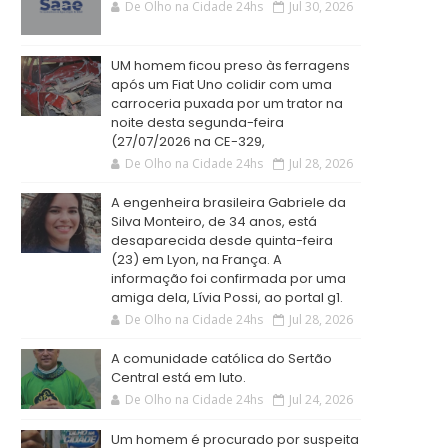
De Olho na Cidade 24hs
Jul 30, 2026
UM homem ficou preso às ferragens
após um Fiat Uno colidir com uma
carroceria puxada por um trator na
noite desta segunda-feira
(27/07/2026 na CE-329,
De Olho na Cidade 24hs
Jul 28, 2026
A engenheira brasileira Gabriele da
Silva Monteiro, de 34 anos, está
desaparecida desde quinta-feira
(23) em Lyon, na França. A
informação foi confirmada por uma
amiga dela, Lívia Possi, ao portal g1.
De Olho na Cidade 24hs
Jul 28, 2026
A comunidade católica do Sertão
Central está em luto.
De Olho na Cidade 24hs
Jul 24, 2026
Um homem é procurado por suspeita