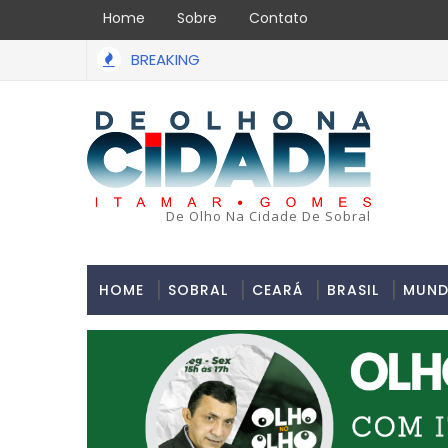
Home
Sobre
Contato
BREAKING
ssalto acabou em tragédia na tarde da última segunda-feira 1
De Olho Na Cidade De Sobral
HOME
SOBRAL
CEARÁ
BRASIL
MUN