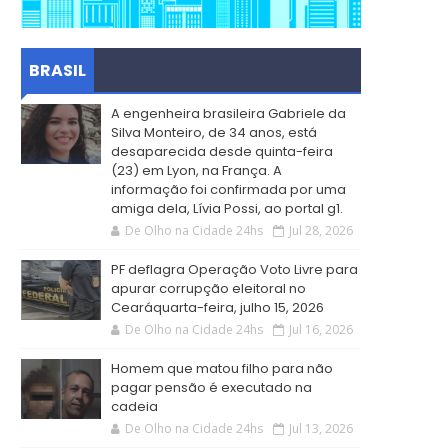
BRASIL
A engenheira brasileira Gabriele da
Silva Monteiro, de 34 anos, está
desaparecida desde quinta-feira
(23) em Lyon, na França. A
informação foi confirmada por uma
amiga dela, Lívia Possi, ao portal g1.
De Olho na Cidade 24hs
Jul 28, 2026
PF deflagra Operação Voto Livre para
apurar corrupção eleitoral no
Cearáquarta-feira, julho 15, 2026
De Olho na Cidade 24hs
Jul 16, 2026
Homem que matou filho para não
pagar pensão é executado na
cadeia
De Olho na Cidade 24hs
Jul 13, 2026