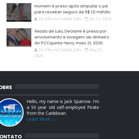
Homem é preso após amputar o pé
para receber seguro de R$ 1,5 milhão
De Olho na Cidade 24hs
Jun 12, 2026
Aliada de Lula, Deolane é presa por
envolvimento e lavagem de dinheiro
do PCCquinta-feira, maio 21, 2026.
De Olho na Cidade 24hs
May 21,
2026
OBRE
Hello, my name is Jack Sparrow. I'm
a 50 year old self-employed Pirate
from the Caribbean.
Learn More →
ONTATO