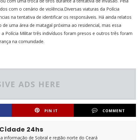
çou com uma troca de tiros durante a tentativa de invasão. Pela
s com o cenário de violência.Diversas viaturas da Polícia
ncias na tentativa de identificar os responsáveis. Há ainda relatos
o de uma área de matagal próxima ao residencial, mas essa
Polícia Militar três indivíduos foram presos e outros três foram
urança na comunidade.
IVE ADS HERE
PIN IT
COMMENT
 Cidade 24hs
ta informação de Sobral e região norte do Ceará