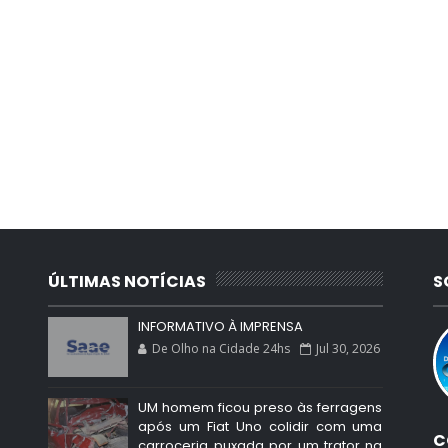
ÚLTIMAS NOTÍCIAS
S
INFORMATIVO À IMPRENSA
De Olho na Cidade 24hs
Jul 30, 2026
UM homem ficou preso às ferragens
após um Fiat Uno colidir com uma
C
carroceria puxada por um trator na