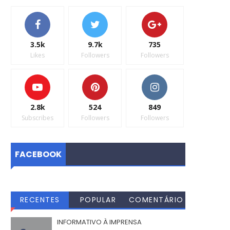
3.5k
9.7k
735
Likes
Followers
Followers
2.8k
524
849
Subscribes
Followers
Followers
FACEBOOK
RECENTES
POPULAR
COMENTÁRIO
S
INFORMATIVO À IMPRENSA