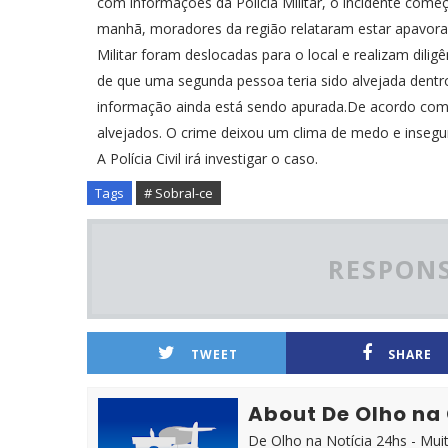
com informações da Polícia Militar, o incidente come
manhã, moradores da região relataram estar apavorado
Militar foram deslocadas para o local e realizam diligê
de que uma segunda pessoa teria sido alvejada dentr
informação ainda está sendo apurada.De acordo com a 
alvejados. O crime deixou um clima de medo e inseg
A Polícia Civil irá investigar o caso.
Tags
# Sobral-ce
RESPONS
TWEET
SHARE
About De Olho na
De Olho na Notícia 24hs - Mui