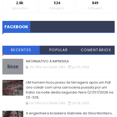
2.8k
524
849
Subscribes
Followers
Followers
FACEBOOK
RECENTES
POPULAR
COMENTÁRIOS
INFORMATIVO À IMPRENSA
De Olho na Cidade 24hs
Jul 30, 2026
UM homem ficou preso às ferragens após um Fiat
Uno colidir com uma carroceria puxada por um
trator na noite desta segunda-feira (27/07/2026 na
CE-329,
De Olho na Cidade 24hs
Jul 28, 2026
A engenheira brasileira Gabriele da Silva Monteiro,