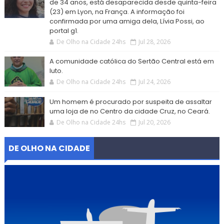
de 34 anos, está desaparecida desde quinta-feira
(23) em Lyon, na França. A informação foi
confirmada por uma amiga dela, Lívia Possi, ao
portal g1.
De Olho na Cidade 24hs
Jul 28, 2026
A comunidade católica do Sertão Central está em
luto.
De Olho na Cidade 24hs
Jul 24, 2026
Um homem é procurado por suspeita de assaltar
uma loja de no Centro da cidade Cruz, no Ceará.
De Olho na Cidade 24hs
Jul 20, 2026
DE OLHO NA CIDADE