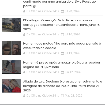
confirmada por uma amiga dela, Lívia Possi, ao
portal g1.
De Olho na Cidade 24hs
Jul 28, 2026
PF deflagra Operação Voto Livre para apurar
corrupção eleitoral no Cearáquarta-feira, julho 15,
2026
De Olho na Cidade 24hs
Jul 16, 2026
Homem que matou filho para não pagar pensão é
executado na cadeia
De Olho na Cidade 24hs
Jul 13, 2026
Homem é preso após amputar o pé para receber
seguro de R$ 1,5 milhão
De Olho na Cidade 24hs
Jun 12, 2026
Aliada de Lula, Deolane é presa por envolvimento e
lavagem de dinheiro do PCCquinta-feira, maio 21,
2026.
De Olho na Cidade 24hs
May 21, 2026