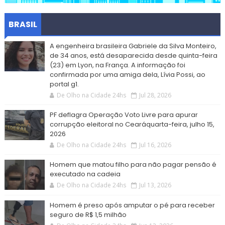
BRASIL
A engenheira brasileira Gabriele da Silva Monteiro,
de 34 anos, está desaparecida desde quinta-feira
(23) em Lyon, na França. A informação foi
confirmada por uma amiga dela, Lívia Possi, ao
portal g1.
De Olho na Cidade 24hs
Jul 28, 2026
PF deflagra Operação Voto Livre para apurar
corrupção eleitoral no Cearáquarta-feira, julho 15,
2026
De Olho na Cidade 24hs
Jul 16, 2026
Homem que matou filho para não pagar pensão é
executado na cadeia
De Olho na Cidade 24hs
Jul 13, 2026
Homem é preso após amputar o pé para receber
seguro de R$ 1,5 milhão