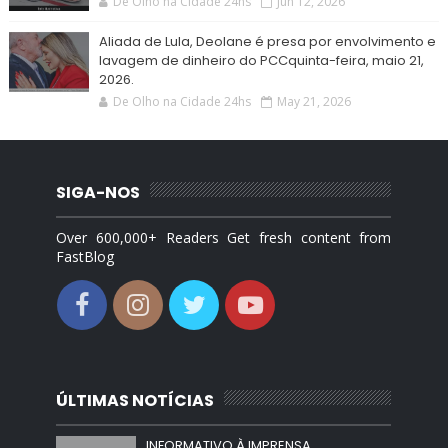
De Olho na Cidade 24hs
Jun 12, 2026
Aliada de Lula, Deolane é presa por envolvimento e
lavagem de dinheiro do PCCquinta-feira, maio 21,
2026.
De Olho na Cidade 24hs
May 21, 2026
SIGA-NOS
Over 600,000+ Readers Get fresh content from
FastBlog
ÚLTIMAS NOTÍCIAS
INFORMATIVO À IMPRENSA