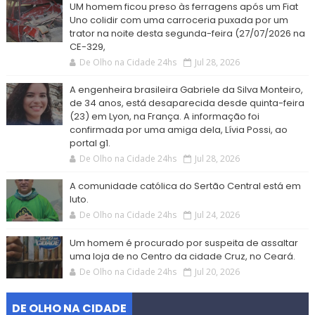
UM homem ficou preso às ferragens após um Fiat
Uno colidir com uma carroceria puxada por um
trator na noite desta segunda-feira (27/07/2026 na
CE-329,
De Olho na Cidade 24hs
Jul 28, 2026
A engenheira brasileira Gabriele da Silva Monteiro,
de 34 anos, está desaparecida desde quinta-feira
(23) em Lyon, na França. A informação foi
confirmada por uma amiga dela, Lívia Possi, ao
portal g1.
De Olho na Cidade 24hs
Jul 28, 2026
A comunidade católica do Sertão Central está em
luto.
De Olho na Cidade 24hs
Jul 24, 2026
Um homem é procurado por suspeita de assaltar
uma loja de no Centro da cidade Cruz, no Ceará.
De Olho na Cidade 24hs
Jul 20, 2026
DE OLHO NA CIDADE