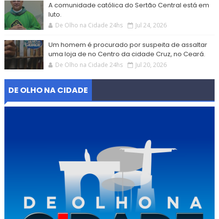
A comunidade católica do Sertão Central está em
luto.
De Olho na Cidade 24hs
Jul 24, 2026
Um homem é procurado por suspeita de assaltar
uma loja de no Centro da cidade Cruz, no Ceará.
De Olho na Cidade 24hs
Jul 20, 2026
DE OLHO NA CIDADE