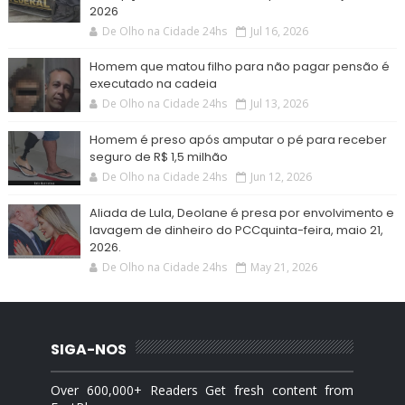
2026
De Olho na Cidade 24hs
Jul 16, 2026
Homem que matou filho para não pagar pensão é
executado na cadeia
De Olho na Cidade 24hs
Jul 13, 2026
Homem é preso após amputar o pé para receber
seguro de R$ 1,5 milhão
De Olho na Cidade 24hs
Jun 12, 2026
Aliada de Lula, Deolane é presa por envolvimento e
lavagem de dinheiro do PCCquinta-feira, maio 21,
2026.
De Olho na Cidade 24hs
May 21, 2026
SIGA-NOS
Over 600,000+ Readers Get fresh content from