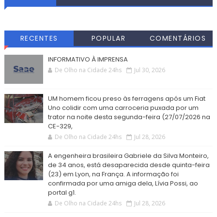
RECENTES
POPULAR
COMENTÁRIOS
INFORMATIVO À IMPRENSA
De Olho na Cidade 24hs
Jul 30, 2026
UM homem ficou preso às ferragens após um Fiat
Uno colidir com uma carroceria puxada por um
trator na noite desta segunda-feira (27/07/2026 na
CE-329,
De Olho na Cidade 24hs
Jul 28, 2026
A engenheira brasileira Gabriele da Silva Monteiro,
de 34 anos, está desaparecida desde quinta-feira
(23) em Lyon, na França. A informação foi
confirmada por uma amiga dela, Lívia Possi, ao
portal g1.
De Olho na Cidade 24hs
Jul 28, 2026