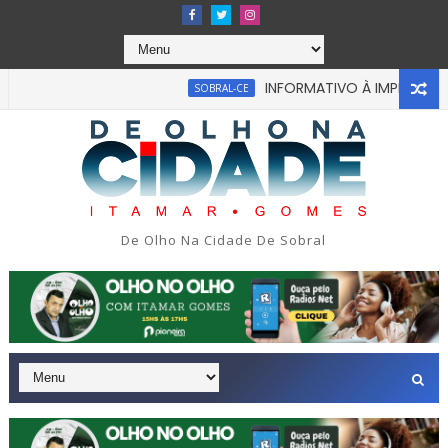
INFORMATIVO À IMPRENSA
SOBRAL-CE
mens são presos por suspeita de cr1me sexv4l em Fortaleza.
De Olho Na Cidade De Sobral