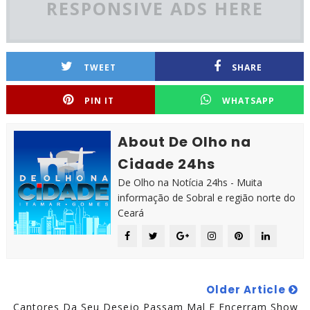
RESPONSIVE ADS HERE
TWEET
SHARE
PIN IT
WHATSAPP
About De Olho na
Cidade 24hs
De Olho na Notícia 24hs - Muita
informação de Sobral e região norte do
Ceará
Older Article
Cantores Da Seu Desejo Passam Mal E Encerram Show