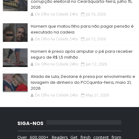
corrupção eleitoral no Cearáquarta-feira, julho 15,
2026
De Olho na Cidade 24hs
Jul 16, 2026
Homem que matou filho para não pagar pensão é
executado na cadeia
De Olho na Cidade 24hs
Jul 13, 2026
Homem é preso após amputar o pé para receber
seguro de R$ 1,5 milhão
De Olho na Cidade 24hs
Jun 12, 2026
Aliada de Lula, Deolane é presa por envolvimento e
lavagem de dinheiro do PCCquinta-feira, maio 21,
2026.
De Olho na Cidade 24hs
May 21, 2026
SIGA-NOS
Over 600,000+ Readers Get fresh content from