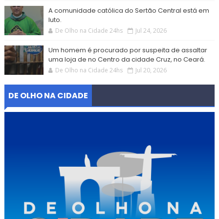
A comunidade católica do Sertão Central está em
luto.
De Olho na Cidade 24hs
Jul 24, 2026
Um homem é procurado por suspeita de assaltar
uma loja de no Centro da cidade Cruz, no Ceará.
De Olho na Cidade 24hs
Jul 20, 2026
DE OLHO NA CIDADE