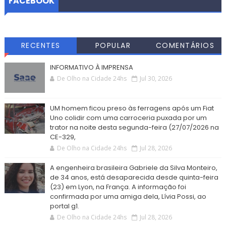
FACEBOOK
RECENTES
POPULAR
COMENTÁRIOS
INFORMATIVO À IMPRENSA
De Olho na Cidade 24hs
Jul 30, 2026
UM homem ficou preso às ferragens após um Fiat
Uno colidir com uma carroceria puxada por um
trator na noite desta segunda-feira (27/07/2026 na
CE-329,
De Olho na Cidade 24hs
Jul 28, 2026
A engenheira brasileira Gabriele da Silva Monteiro,
de 34 anos, está desaparecida desde quinta-feira
(23) em Lyon, na França. A informação foi
confirmada por uma amiga dela, Lívia Possi, ao
portal g1.
De Olho na Cidade 24hs
Jul 28, 2026