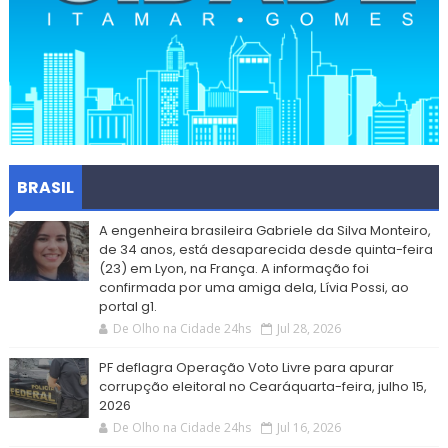
BRASIL
A engenheira brasileira Gabriele da Silva Monteiro,
de 34 anos, está desaparecida desde quinta-feira
(23) em Lyon, na França. A informação foi
confirmada por uma amiga dela, Lívia Possi, ao
portal g1.
De Olho na Cidade 24hs
Jul 28, 2026
PF deflagra Operação Voto Livre para apurar
corrupção eleitoral no Cearáquarta-feira, julho 15,
2026
De Olho na Cidade 24hs
Jul 16, 2026