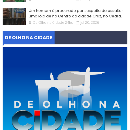
Um homem é procurado por suspeita de assaltar
uma loja de no Centro da cidade Cruz, no Ceará.
De Olho na Cidade 24hs
Jul 20, 2026
DE OLHO NA CIDADE