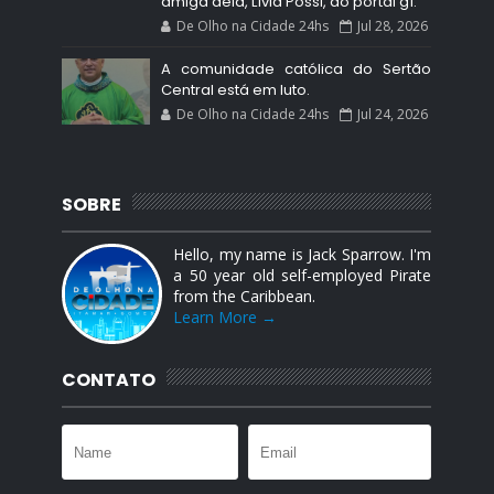
amiga dela, Lívia Possi, ao portal g1.
De Olho na Cidade 24hs
Jul 28, 2026
A comunidade católica do Sertão
Central está em luto.
De Olho na Cidade 24hs
Jul 24, 2026
SOBRE
Hello, my name is Jack Sparrow. I'm
a 50 year old self-employed Pirate
from the Caribbean.
Learn More →
CONTATO