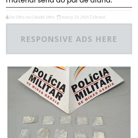
material seria do pai de aluna.
De Olho na Cidade 24hs
março 23, 2025
Brasil,
RESPONSIVE ADS HERE