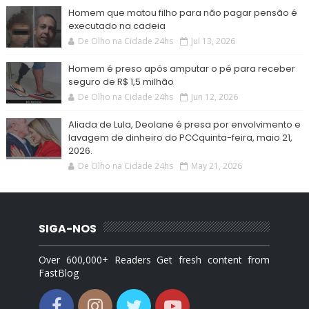
Homem que matou filho para não pagar pensão é
executado na cadeia
De Olho na Cidade 24hs
Jul 13, 2026
Homem é preso após amputar o pé para receber
seguro de R$ 1,5 milhão
De Olho na Cidade 24hs
Jun 12, 2026
Aliada de Lula, Deolane é presa por envolvimento e
lavagem de dinheiro do PCCquinta-feira, maio 21,
2026.
De Olho na Cidade 24hs
May 21, 2026
SIGA-NOS
Over 600,000+ Readers Get fresh content from
FastBlog