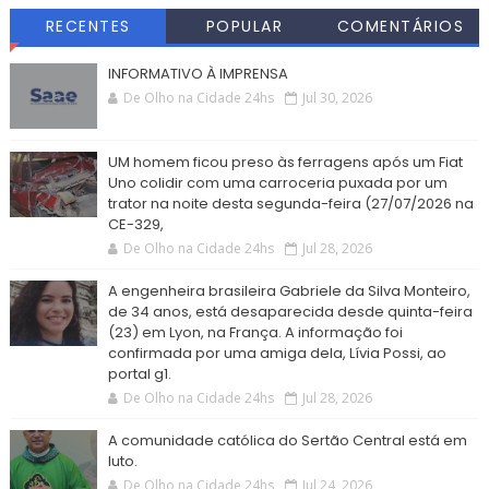
RECENTES
POPULAR
COMENTÁRIOS
INFORMATIVO À IMPRENSA
De Olho na Cidade 24hs
Jul 30, 2026
UM homem ficou preso às ferragens após um Fiat
Uno colidir com uma carroceria puxada por um
trator na noite desta segunda-feira (27/07/2026 na
CE-329,
De Olho na Cidade 24hs
Jul 28, 2026
A engenheira brasileira Gabriele da Silva Monteiro,
de 34 anos, está desaparecida desde quinta-feira
(23) em Lyon, na França. A informação foi
confirmada por uma amiga dela, Lívia Possi, ao
portal g1.
De Olho na Cidade 24hs
Jul 28, 2026
A comunidade católica do Sertão Central está em
luto.
De Olho na Cidade 24hs
Jul 24, 2026