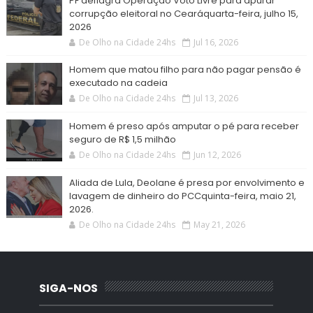
PF deflagra Operação Voto Livre para apurar
corrupção eleitoral no Cearáquarta-feira, julho 15,
2026
De Olho na Cidade 24hs
Jul 16, 2026
Homem que matou filho para não pagar pensão é
executado na cadeia
De Olho na Cidade 24hs
Jul 13, 2026
Homem é preso após amputar o pé para receber
seguro de R$ 1,5 milhão
De Olho na Cidade 24hs
Jun 12, 2026
Aliada de Lula, Deolane é presa por envolvimento e
lavagem de dinheiro do PCCquinta-feira, maio 21,
2026.
De Olho na Cidade 24hs
May 21, 2026
SIGA-NOS