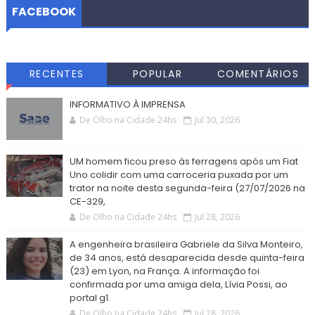
FACEBOOK
RECENTES
POPULAR
COMENTÁRIOS
INFORMATIVO À IMPRENSA
De Olho na Cidade 24hs
Jul 30, 2026
UM homem ficou preso às ferragens após um Fiat
Uno colidir com uma carroceria puxada por um
trator na noite desta segunda-feira (27/07/2026 na
CE-329,
De Olho na Cidade 24hs
Jul 28, 2026
A engenheira brasileira Gabriele da Silva Monteiro,
de 34 anos, está desaparecida desde quinta-feira
(23) em Lyon, na França. A informação foi
confirmada por uma amiga dela, Lívia Possi, ao
portal g1.
De Olho na Cidade 24hs
Jul 28, 2026