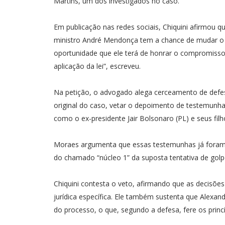
Martins, um dos investigados no caso.
Em publicação nas redes sociais, Chiquini afirmou 
ministro André Mendonça tem a chance de mudar o c
oportunidade que ele terá de honrar o compromisso
aplicação da lei”, escreveu.
Na petição, o advogado alega cerceamento de defes
original do caso, vetar o depoimento de testemunh
como o ex-presidente Jair Bolsonaro (PL) e seus fil
Moraes argumenta que essas testemunhas já foram 
do chamado “núcleo 1” da suposta tentativa de golp
Chiquini contesta o veto, afirmando que as decis
jurídica específica. Ele também sustenta que Alexan
do processo, o que, segundo a defesa, fere os princ