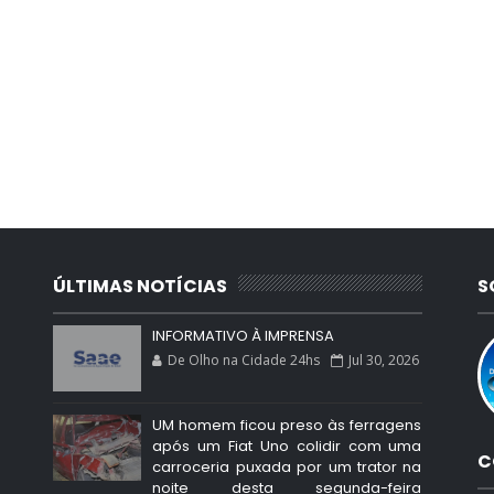
ÚLTIMAS NOTÍCIAS
S
INFORMATIVO À IMPRENSA
De Olho na Cidade 24hs
Jul 30, 2026
UM homem ficou preso às ferragens
após um Fiat Uno colidir com uma
C
carroceria puxada por um trator na
noite desta segunda-feira