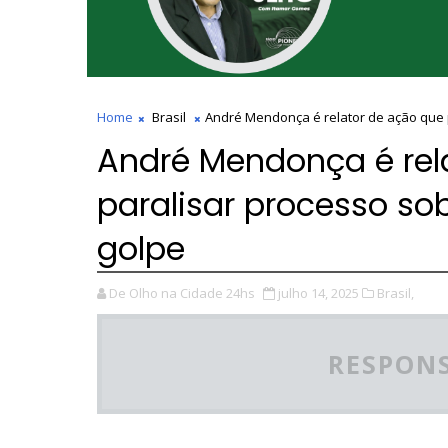
Home
Brasil
André Mendonça é relator de ação que 
André Mendonça é rel
paralisar processo so
golpe
De Olho na Cidade 24hs
julho 14, 2025
Brasil,
RESPONS