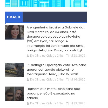
BRASIL
A engenheira brasileira Gabriele da
Silva Monteiro, de 34 anos, está
desaparecida desde quinta-feira
(23) em Lyon, na França. A
informação foi confirmada por uma
amiga dela, Lívia Possi, ao portal g1.
De Olho na Cidade 24hs
Jul 28, 2026
PF deflagra Operação Voto Livre para
apurar corrupção eleitoral no
Cearáquarta-feira, julho 15, 2026
De Olho na Cidade 24hs
Jul 16, 2026
Homem que matou filho para não
pagar pensão é executado na
cadeia
De Olho na Cidade 24hs
Jul 13, 2026