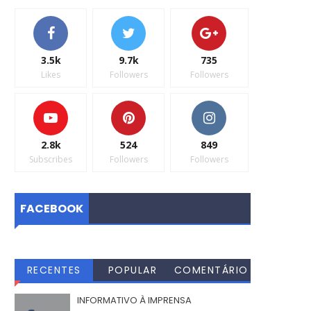
3.5k
9.7k
735
Likes
Followers
Followers
2.8k
524
849
Subscribes
Followers
Followers
FACEBOOK
RECENTES
POPULAR
COMENTÁRIO
S
INFORMATIVO À IMPRENSA