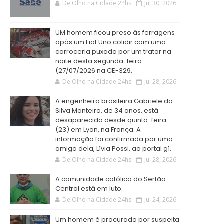
De Olho na Cidade 24hs
Jul 30, 2026
UM homem ficou preso às ferragens
após um Fiat Uno colidir com uma
carroceria puxada por um trator na
noite desta segunda-feira
(27/07/2026 na CE-329,
De Olho na Cidade 24hs
Jul 28, 2026
A engenheira brasileira Gabriele da
Silva Monteiro, de 34 anos, está
desaparecida desde quinta-feira
(23) em Lyon, na França. A
informação foi confirmada por uma
amiga dela, Lívia Possi, ao portal g1.
De Olho na Cidade 24hs
Jul 28, 2026
A comunidade católica do Sertão
Central está em luto.
De Olho na Cidade 24hs
Jul 24, 2026
Um homem é procurado por suspeita