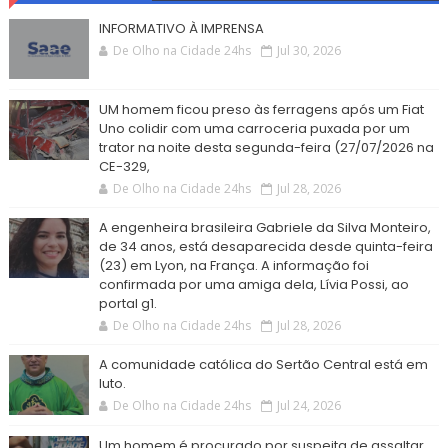
INFORMATIVO À IMPRENSA
De Olho na Cidade 24hs
Jul 30, 2026
UM homem ficou preso às ferragens após um Fiat
Uno colidir com uma carroceria puxada por um
trator na noite desta segunda-feira (27/07/2026 na
CE-329,
De Olho na Cidade 24hs
Jul 28, 2026
A engenheira brasileira Gabriele da Silva Monteiro,
de 34 anos, está desaparecida desde quinta-feira
(23) em Lyon, na França. A informação foi
confirmada por uma amiga dela, Lívia Possi, ao
portal g1.
De Olho na Cidade 24hs
Jul 28, 2026
A comunidade católica do Sertão Central está em
luto.
De Olho na Cidade 24hs
Jul 24, 2026
Um homem é procurado por suspeita de assaltar