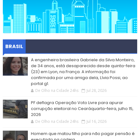
BRASIL
A engenheira brasileira Gabriele da Silva Monteiro,
de 34 anos, está desaparecida desde quinta-feira
(23) em Lyon, na França. A informação foi
confirmada por uma amiga dela, Lívia Possi, ao
portal g1.
De Olho na Cidade 24hs
Jul 28, 2026
PF deflagra Operação Voto Livre para apurar
corrupção eleitoral no Cearáquarta-feira, julho 15,
2026
De Olho na Cidade 24hs
Jul 16, 2026
Homem que matou filho para não pagar pensão é
executado na cadeia