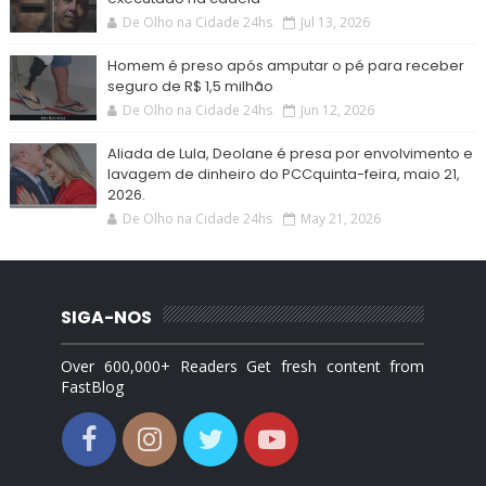
De Olho na Cidade 24hs
Jul 13, 2026
Homem é preso após amputar o pé para receber
seguro de R$ 1,5 milhão
De Olho na Cidade 24hs
Jun 12, 2026
Aliada de Lula, Deolane é presa por envolvimento e
lavagem de dinheiro do PCCquinta-feira, maio 21,
2026.
De Olho na Cidade 24hs
May 21, 2026
SIGA-NOS
Over 600,000+ Readers Get fresh content from
FastBlog