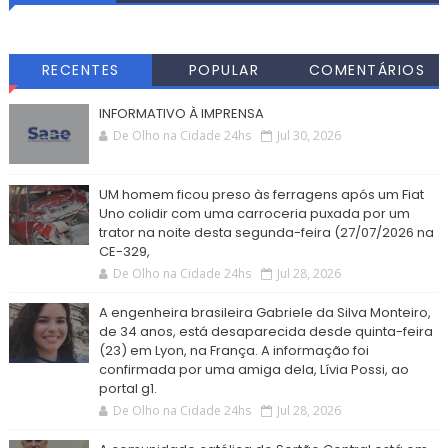
RECENTES
POPULAR
COMENTÁRIOS
INFORMATIVO À IMPRENSA
De Olho na Cidade 24hs
Jul 30, 2026
UM homem ficou preso às ferragens após um Fiat
Uno colidir com uma carroceria puxada por um
trator na noite desta segunda-feira (27/07/2026 na
CE-329,
De Olho na Cidade 24hs
Jul 28, 2026
A engenheira brasileira Gabriele da Silva Monteiro,
de 34 anos, está desaparecida desde quinta-feira
(23) em Lyon, na França. A informação foi
confirmada por uma amiga dela, Lívia Possi, ao
portal g1.
De Olho na Cidade 24hs
Jul 28, 2026