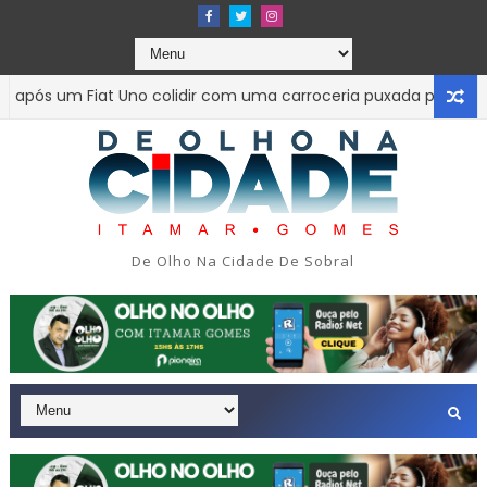
s um Fiat Uno colidir com uma carroceria puxada por um trato
m tragédia na tarde da última segunda-feira 13/07/2026 na Av
De Olho Na Cidade De Sobral