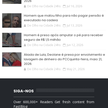
2026
De Olho na Cidade 24hs
Jul 16, 2026
Homem que matou filho para não pagar pensão é
executado na cadeia
De Olho na Cidade 24hs
Jul 13, 2026
Homem é preso após amputar o pé para receber
seguro de R$ 1,5 milhão
De Olho na Cidade 24hs
Jun 12, 2026
Aliada de Lula, Deolane é presa por envolvimento e
lavagem de dinheiro do PCCquinta-feira, maio 21,
2026.
De Olho na Cidade 24hs
May 21, 2026
SIGA-NOS
Over 600,000+ Readers Get fresh content from
FastBlog