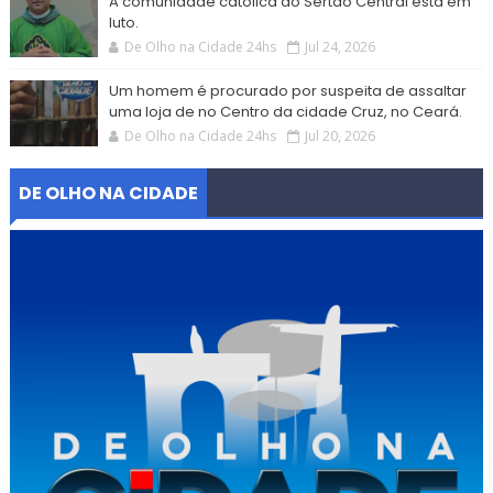
A comunidade católica do Sertão Central está em
luto.
De Olho na Cidade 24hs
Jul 24, 2026
Um homem é procurado por suspeita de assaltar
uma loja de no Centro da cidade Cruz, no Ceará.
De Olho na Cidade 24hs
Jul 20, 2026
DE OLHO NA CIDADE