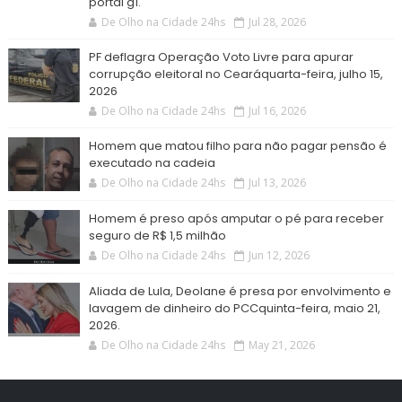
portal g1.
De Olho na Cidade 24hs
Jul 28, 2026
PF deflagra Operação Voto Livre para apurar
corrupção eleitoral no Cearáquarta-feira, julho 15,
2026
De Olho na Cidade 24hs
Jul 16, 2026
Homem que matou filho para não pagar pensão é
executado na cadeia
De Olho na Cidade 24hs
Jul 13, 2026
Homem é preso após amputar o pé para receber
seguro de R$ 1,5 milhão
De Olho na Cidade 24hs
Jun 12, 2026
Aliada de Lula, Deolane é presa por envolvimento e
lavagem de dinheiro do PCCquinta-feira, maio 21,
2026.
De Olho na Cidade 24hs
May 21, 2026