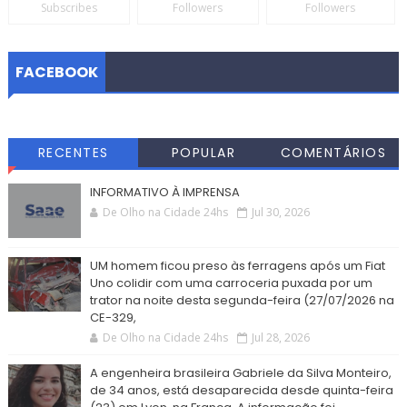
Subscribes
Followers
Followers
FACEBOOK
RECENTES
POPULAR
COMENTÁRIOS
INFORMATIVO À IMPRENSA
De Olho na Cidade 24hs
Jul 30, 2026
UM homem ficou preso às ferragens após um Fiat
Uno colidir com uma carroceria puxada por um
trator na noite desta segunda-feira (27/07/2026 na
CE-329,
De Olho na Cidade 24hs
Jul 28, 2026
A engenheira brasileira Gabriele da Silva Monteiro,
de 34 anos, está desaparecida desde quinta-feira