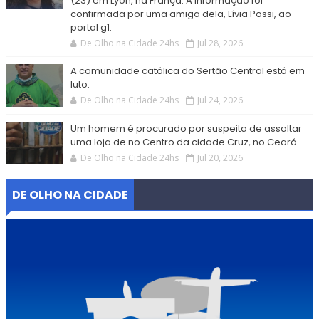
(23) em Lyon, na França. A informação foi
confirmada por uma amiga dela, Lívia Possi, ao
portal g1.
De Olho na Cidade 24hs
Jul 28, 2026
A comunidade católica do Sertão Central está em
luto.
De Olho na Cidade 24hs
Jul 24, 2026
Um homem é procurado por suspeita de assaltar
uma loja de no Centro da cidade Cruz, no Ceará.
De Olho na Cidade 24hs
Jul 20, 2026
DE OLHO NA CIDADE