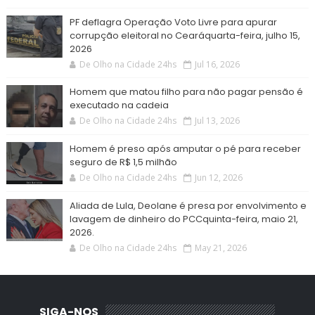
PF deflagra Operação Voto Livre para apurar
corrupção eleitoral no Cearáquarta-feira, julho 15,
2026
De Olho na Cidade 24hs
Jul 16, 2026
Homem que matou filho para não pagar pensão é
executado na cadeia
De Olho na Cidade 24hs
Jul 13, 2026
Homem é preso após amputar o pé para receber
seguro de R$ 1,5 milhão
De Olho na Cidade 24hs
Jun 12, 2026
Aliada de Lula, Deolane é presa por envolvimento e
lavagem de dinheiro do PCCquinta-feira, maio 21,
2026.
De Olho na Cidade 24hs
May 21, 2026
SIGA-NOS