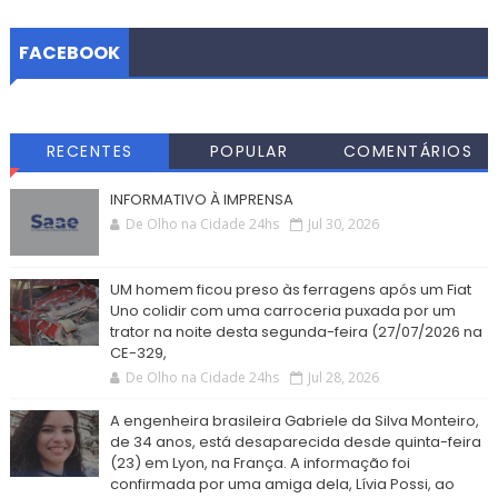
FACEBOOK
RECENTES
POPULAR
COMENTÁRIOS
INFORMATIVO À IMPRENSA
De Olho na Cidade 24hs
Jul 30, 2026
UM homem ficou preso às ferragens após um Fiat
Uno colidir com uma carroceria puxada por um
trator na noite desta segunda-feira (27/07/2026 na
CE-329,
De Olho na Cidade 24hs
Jul 28, 2026
A engenheira brasileira Gabriele da Silva Monteiro,
de 34 anos, está desaparecida desde quinta-feira
(23) em Lyon, na França. A informação foi
confirmada por uma amiga dela, Lívia Possi, ao