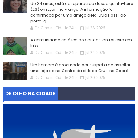
de 34 anos, está desaparecida desde quinta-feira
(23) em Lyon, na França. A informação foi
confirmada por uma amiga dela, Lívia Possi, ao
portal g1.
De Olho na Cidade 24hs
Jul 28, 2026
A comunidade católica do Sertão Central está em
luto.
De Olho na Cidade 24hs
Jul 24, 2026
Um homem é procurado por suspeita de assaltar
uma loja de no Centro da cidade Cruz, no Ceará.
De Olho na Cidade 24hs
Jul 20, 2026
DE OLHO NA CIDADE