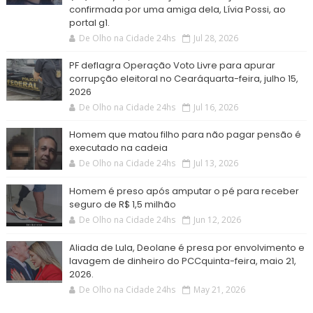
confirmada por uma amiga dela, Lívia Possi, ao
portal g1.
De Olho na Cidade 24hs
Jul 28, 2026
PF deflagra Operação Voto Livre para apurar
corrupção eleitoral no Cearáquarta-feira, julho 15,
2026
De Olho na Cidade 24hs
Jul 16, 2026
Homem que matou filho para não pagar pensão é
executado na cadeia
De Olho na Cidade 24hs
Jul 13, 2026
Homem é preso após amputar o pé para receber
seguro de R$ 1,5 milhão
De Olho na Cidade 24hs
Jun 12, 2026
Aliada de Lula, Deolane é presa por envolvimento e
lavagem de dinheiro do PCCquinta-feira, maio 21,
2026.
De Olho na Cidade 24hs
May 21, 2026