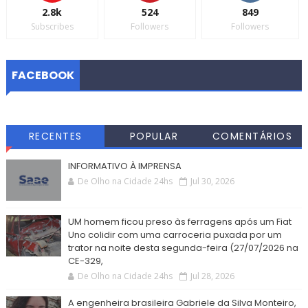
2.8k
524
849
Subscribes
Followers
Followers
FACEBOOK
RECENTES
POPULAR
COMENTÁRIOS
INFORMATIVO À IMPRENSA
De Olho na Cidade 24hs
Jul 30, 2026
UM homem ficou preso às ferragens após um Fiat
Uno colidir com uma carroceria puxada por um
trator na noite desta segunda-feira (27/07/2026 na
CE-329,
De Olho na Cidade 24hs
Jul 28, 2026
A engenheira brasileira Gabriele da Silva Monteiro,