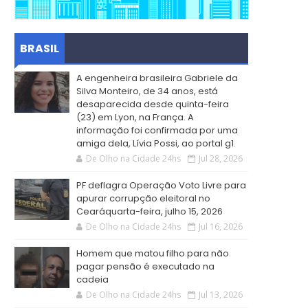
BRASIL
A engenheira brasileira Gabriele da
Silva Monteiro, de 34 anos, está
desaparecida desde quinta-feira
(23) em Lyon, na França. A
informação foi confirmada por uma
amiga dela, Lívia Possi, ao portal g1.
De Olho na Cidade 24hs
Jul 28, 2026
PF deflagra Operação Voto Livre para
apurar corrupção eleitoral no
Cearáquarta-feira, julho 15, 2026
De Olho na Cidade 24hs
Jul 16, 2026
Homem que matou filho para não
pagar pensão é executado na
cadeia
De Olho na Cidade 24hs
Jul 13, 2026