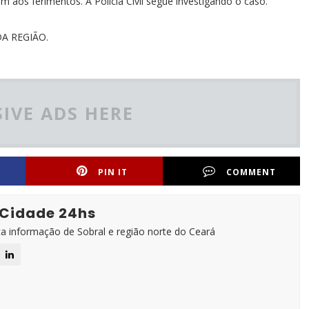
m aos ferimentos. A Polícia Civil segue investigando o caso."
A REGIÃO.
IVE ADS HERE
PIN IT
COMMENT
 Cidade 24hs
ta informação de Sobral e região norte do Ceará