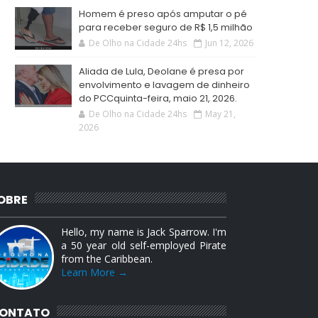
Homem é preso após amputar o pé
para receber seguro de R$ 1,5 milhão
De Olho na Cidade 24hs
Jun 12, 2026
Aliada de Lula, Deolane é presa por
envolvimento e lavagem de dinheiro
do PCCquinta-feira, maio 21, 2026.
De Olho na Cidade 24hs
May 21,
2026
OBRE
Hello, my name is Jack Sparrow. I'm
a 50 year old self-employed Pirate
from the Caribbean.
Learn More →
ONTATO