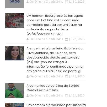
De Olho na Cidade 24hs
Jul 30, 2026
UM homem ficou preso às ferragens
após um Fiat Uno colidir com uma
carroceria puxada por um trator na
noite desta segunda-feira
(27/07/2026 na CE-329,
De Olho na Cidade 24hs
Jul 28, 2026
A engenheira brasileira Gabriele da
Silva Monteiro, de 34 anos, está
desaparecida desde quinta-feira
(23) em Lyon, na França. A
informação foi confirmada por uma
amiga dela, Lívia Possi, ao portal g1.
De Olho na Cidade 24hs
Jul 28, 2026
A comunidade católica do Sertão
Central está em luto.
De Olho na Cidade 24hs
Jul 24, 2026
Um homem é procurado por suspeita