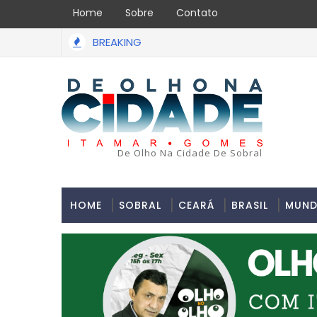
Home
Sobre
Contato
BREAKING
Uma simulação de assalto acabou em tragédia na tard
ÃO PAULO
De Olho Na Cidade De Sobral
HOME
SOBRAL
CEARÁ
BRASIL
MUN