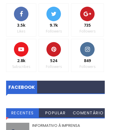
3.5k
9.7k
735
Likes
Followers
Followers
2.8k
524
849
Subscribes
Followers
Followers
FACEBOOK
RECENTES
POPULAR
COMENTÁRIO
S
INFORMATIVO À IMPRENSA