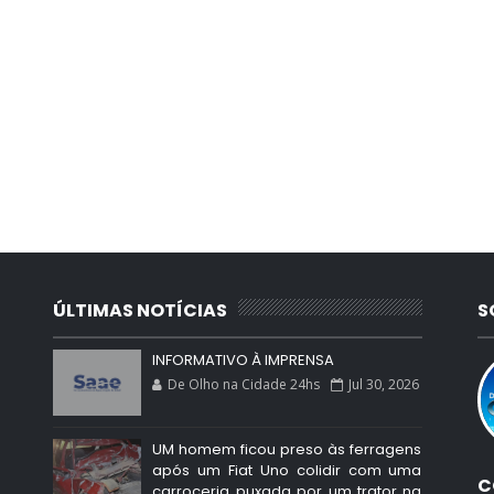
ÚLTIMAS NOTÍCIAS
S
INFORMATIVO À IMPRENSA
De Olho na Cidade 24hs
Jul 30, 2026
UM homem ficou preso às ferragens
após um Fiat Uno colidir com uma
C
carroceria puxada por um trator na