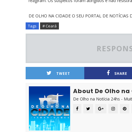
reagiram. Os suspeitos foram atingidos e não resistira
DE OLHO NA CIDADE O SEU PORTAL DE NOTÍCIAS D
Tags
# Ceará
RESPONS
TWEET
SHARE
About De Olho na
De Olho na Notícia 24hs - Mui