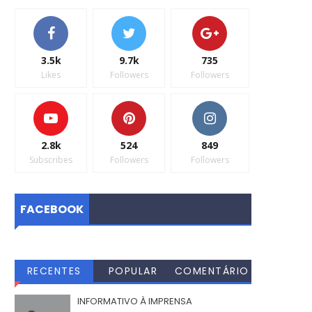
3.5k
9.7k
735
Likes
Followers
Followers
2.8k
524
849
Subscribes
Followers
Followers
FACEBOOK
RECENTES
POPULAR
COMENTÁRIO
S
INFORMATIVO À IMPRENSA