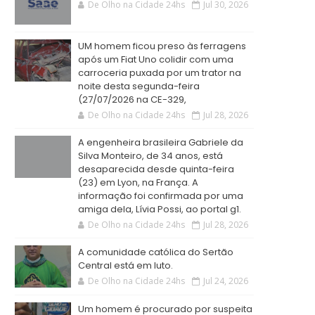
De Olho na Cidade 24hs
Jul 30, 2026
UM homem ficou preso às ferragens
após um Fiat Uno colidir com uma
carroceria puxada por um trator na
noite desta segunda-feira
(27/07/2026 na CE-329,
De Olho na Cidade 24hs
Jul 28, 2026
A engenheira brasileira Gabriele da
Silva Monteiro, de 34 anos, está
desaparecida desde quinta-feira
(23) em Lyon, na França. A
informação foi confirmada por uma
amiga dela, Lívia Possi, ao portal g1.
De Olho na Cidade 24hs
Jul 28, 2026
A comunidade católica do Sertão
Central está em luto.
De Olho na Cidade 24hs
Jul 24, 2026
Um homem é procurado por suspeita