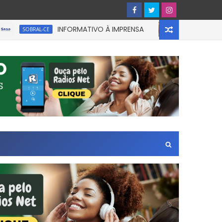
INFORMATIVO À IMPRENSA
UM homem f
SOBRAL-CE
CEARÁ