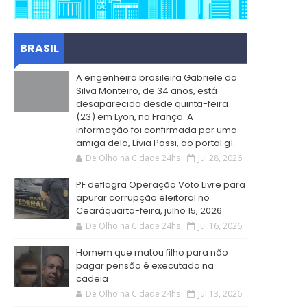
BRASIL
A engenheira brasileira Gabriele da
Silva Monteiro, de 34 anos, está
desaparecida desde quinta-feira
(23) em Lyon, na França. A
informação foi confirmada por uma
amiga dela, Lívia Possi, ao portal g1.
De Olho na Cidade 24hs
Jul 28, 2026
PF deflagra Operação Voto Livre para
apurar corrupção eleitoral no
Cearáquarta-feira, julho 15, 2026
De Olho na Cidade 24hs
Jul 16, 2026
Homem que matou filho para não
pagar pensão é executado na
cadeia
De Olho na Cidade 24hs
Jul 13, 2026