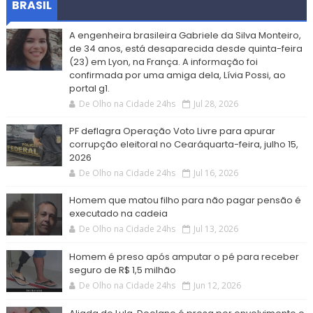
BRASIL
A engenheira brasileira Gabriele da Silva Monteiro,
de 34 anos, está desaparecida desde quinta-feira
(23) em Lyon, na França. A informação foi
confirmada por uma amiga dela, Lívia Possi, ao
portal g1.
De Olho na Cidade 24hs
Jul 28, 2026
PF deflagra Operação Voto Livre para apurar
corrupção eleitoral no Cearáquarta-feira, julho 15,
2026
De Olho na Cidade 24hs
Jul 16, 2026
Homem que matou filho para não pagar pensão é
executado na cadeia
De Olho na Cidade 24hs
Jul 13, 2026
Homem é preso após amputar o pé para receber
seguro de R$ 1,5 milhão
De Olho na Cidade 24hs
Jun 12, 2026