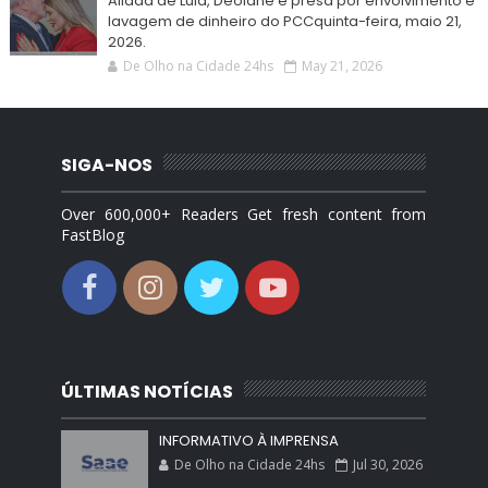
Aliada de Lula, Deolane é presa por envolvimento e
lavagem de dinheiro do PCCquinta-feira, maio 21,
2026.
De Olho na Cidade 24hs
May 21, 2026
SIGA-NOS
Over 600,000+ Readers Get fresh content from
FastBlog
ÚLTIMAS NOTÍCIAS
INFORMATIVO À IMPRENSA
De Olho na Cidade 24hs
Jul 30, 2026