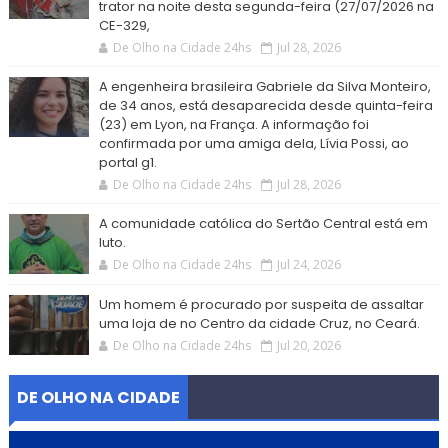
trator na noite desta segunda-feira (27/07/2026 na
CE-329,
De Olho na Cidade 24hs
Jul 28, 2026
A engenheira brasileira Gabriele da Silva Monteiro,
de 34 anos, está desaparecida desde quinta-feira
(23) em Lyon, na França. A informação foi
confirmada por uma amiga dela, Lívia Possi, ao
portal g1.
De Olho na Cidade 24hs
Jul 28, 2026
A comunidade católica do Sertão Central está em
luto.
De Olho na Cidade 24hs
Jul 24, 2026
Um homem é procurado por suspeita de assaltar
uma loja de no Centro da cidade Cruz, no Ceará.
De Olho na Cidade 24hs
Jul 20, 2026
DE OLHO NA CIDADE