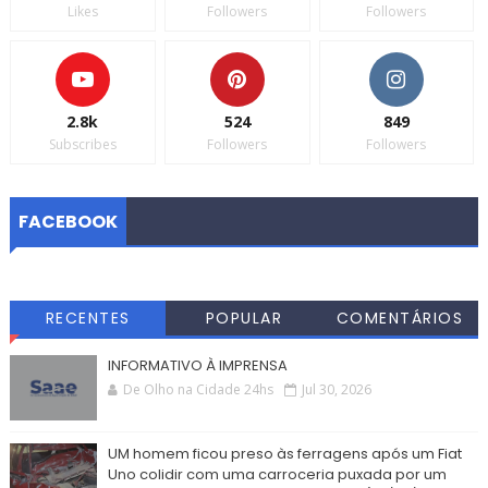
Likes
Followers
Followers
2.8k
524
849
Subscribes
Followers
Followers
FACEBOOK
RECENTES
POPULAR
COMENTÁRIOS
INFORMATIVO À IMPRENSA
De Olho na Cidade 24hs
Jul 30, 2026
UM homem ficou preso às ferragens após um Fiat
Uno colidir com uma carroceria puxada por um