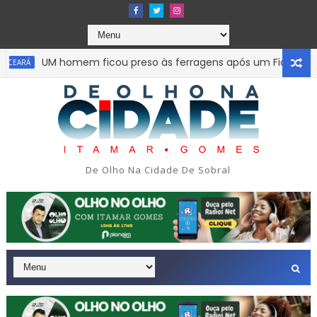
UM homem ficou preso às ferragens após um Fiat Uno colid
RÁ
De Olho Na Cidade De Sobral