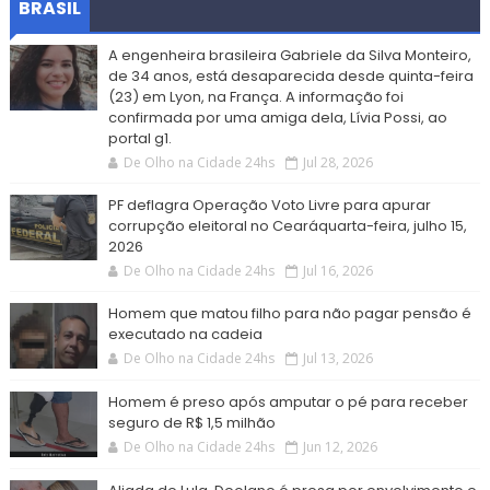
BRASIL
A engenheira brasileira Gabriele da Silva Monteiro,
de 34 anos, está desaparecida desde quinta-feira
(23) em Lyon, na França. A informação foi
confirmada por uma amiga dela, Lívia Possi, ao
portal g1.
De Olho na Cidade 24hs
Jul 28, 2026
PF deflagra Operação Voto Livre para apurar
corrupção eleitoral no Cearáquarta-feira, julho 15,
2026
De Olho na Cidade 24hs
Jul 16, 2026
Homem que matou filho para não pagar pensão é
executado na cadeia
De Olho na Cidade 24hs
Jul 13, 2026
Homem é preso após amputar o pé para receber
seguro de R$ 1,5 milhão
De Olho na Cidade 24hs
Jun 12, 2026