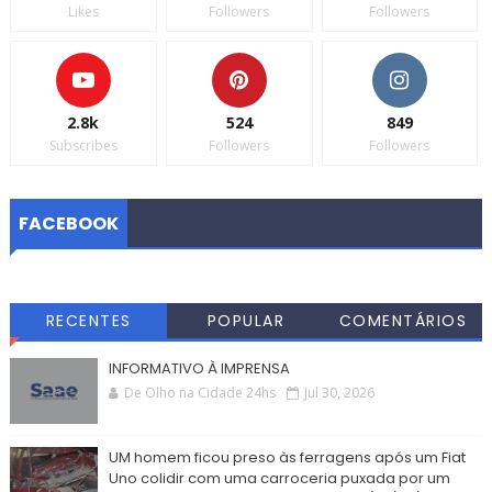
Likes
Followers
Followers
2.8k
524
849
Subscribes
Followers
Followers
FACEBOOK
RECENTES
POPULAR
COMENTÁRIOS
INFORMATIVO À IMPRENSA
De Olho na Cidade 24hs
Jul 30, 2026
UM homem ficou preso às ferragens após um Fiat
Uno colidir com uma carroceria puxada por um