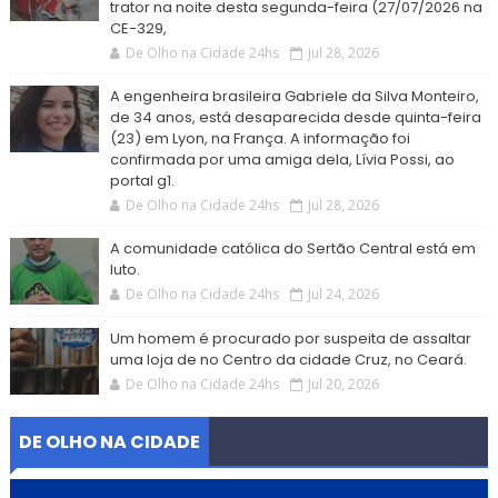
trator na noite desta segunda-feira (27/07/2026 na
CE-329,
De Olho na Cidade 24hs
Jul 28, 2026
A engenheira brasileira Gabriele da Silva Monteiro,
de 34 anos, está desaparecida desde quinta-feira
(23) em Lyon, na França. A informação foi
confirmada por uma amiga dela, Lívia Possi, ao
portal g1.
De Olho na Cidade 24hs
Jul 28, 2026
A comunidade católica do Sertão Central está em
luto.
De Olho na Cidade 24hs
Jul 24, 2026
Um homem é procurado por suspeita de assaltar
uma loja de no Centro da cidade Cruz, no Ceará.
De Olho na Cidade 24hs
Jul 20, 2026
DE OLHO NA CIDADE