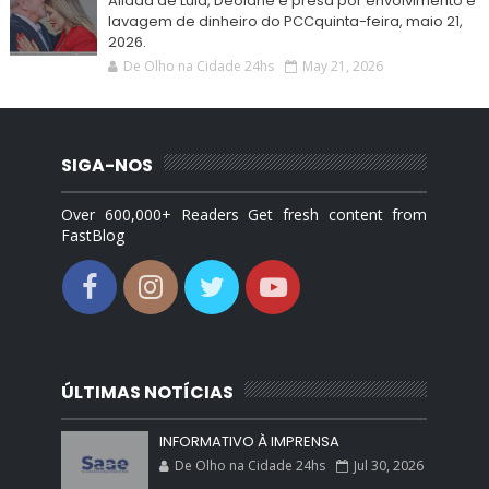
Aliada de Lula, Deolane é presa por envolvimento e
lavagem de dinheiro do PCCquinta-feira, maio 21,
2026.
De Olho na Cidade 24hs
May 21, 2026
SIGA-NOS
Over 600,000+ Readers Get fresh content from
FastBlog
ÚLTIMAS NOTÍCIAS
INFORMATIVO À IMPRENSA
De Olho na Cidade 24hs
Jul 30, 2026