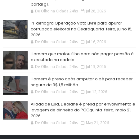
portal g1.
De Olho na Cidade 24hs
Jul 28, 2026
PF deflagra Operação Voto Livre para apurar
corrupção eleitoral no Cearáquarta-feira, julho 15,
2026
De Olho na Cidade 24hs
Jul 16, 2026
Homem que matou filho para não pagar pensão é
executado na cadeia
De Olho na Cidade 24hs
Jul 13, 2026
Homem é preso após amputar o pé para receber
seguro de R$ 1,5 milhão
De Olho na Cidade 24hs
Jun 12, 2026
Aliada de Lula, Deolane é presa por envolvimento e
lavagem de dinheiro do PCCquinta-feira, maio 21,
2026.
De Olho na Cidade 24hs
May 21, 2026