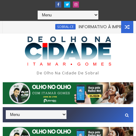
INFORMATIVO À IMPRENSA
SOBRAL-CE
CE
ou em tragédia na tarde da última segunda-feira 13/07/2026 n
De Olho Na Cidade De Sobral