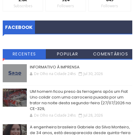
Subscribes
Followers
Followers
FACEBOOK
RECENTES
POPULAR
COMENTÁRIOS
INFORMATIVO À IMPRENSA
De Olho na Cidade 24hs
Jul 30, 2026
UM homem ficou preso às ferragens após um Fiat
Uno colidir com uma carroceria puxada por um
trator na noite desta segunda-feira (27/07/2026 na
CE-329,
De Olho na Cidade 24hs
Jul 28, 2026
A engenheira brasileira Gabriele da Silva Monteiro,
de 34 anos, está desaparecida desde quinta-feira