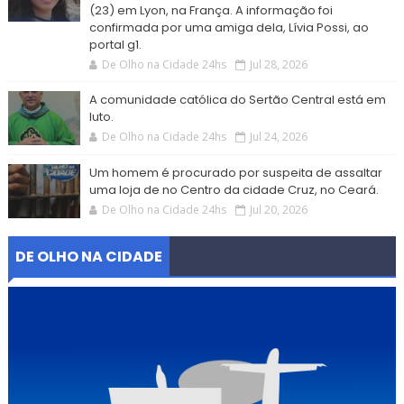
(23) em Lyon, na França. A informação foi
confirmada por uma amiga dela, Lívia Possi, ao
portal g1.
De Olho na Cidade 24hs
Jul 28, 2026
A comunidade católica do Sertão Central está em
luto.
De Olho na Cidade 24hs
Jul 24, 2026
Um homem é procurado por suspeita de assaltar
uma loja de no Centro da cidade Cruz, no Ceará.
De Olho na Cidade 24hs
Jul 20, 2026
DE OLHO NA CIDADE