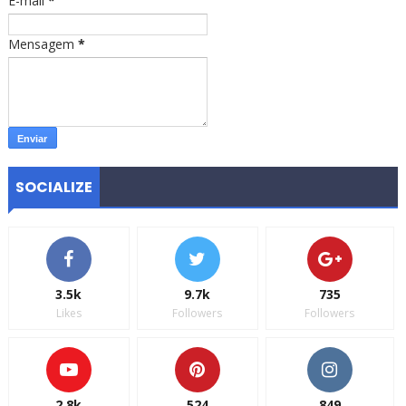
E-mail
*
Mensagem
*
SOCIALIZE
3.5k
9.7k
735
Likes
Followers
Followers
2.8k
524
849