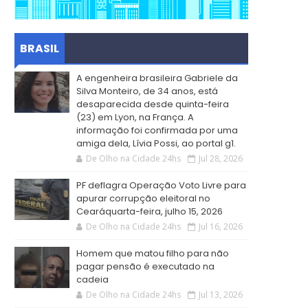
BRASIL
A engenheira brasileira Gabriele da
Silva Monteiro, de 34 anos, está
desaparecida desde quinta-feira
(23) em Lyon, na França. A
informação foi confirmada por uma
amiga dela, Lívia Possi, ao portal g1.
De Olho na Cidade 24hs
Jul 28, 2026
PF deflagra Operação Voto Livre para
apurar corrupção eleitoral no
Cearáquarta-feira, julho 15, 2026
De Olho na Cidade 24hs
Jul 16, 2026
Homem que matou filho para não
pagar pensão é executado na
cadeia
De Olho na Cidade 24hs
Jul 13, 2026