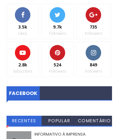
3.5k
9.7k
735
Likes
Followers
Followers
2.8k
524
849
Subscribes
Followers
Followers
FACEBOOK
RECENTES
POPULAR
COMENTÁRIO
S
INFORMATIVO À IMPRENSA