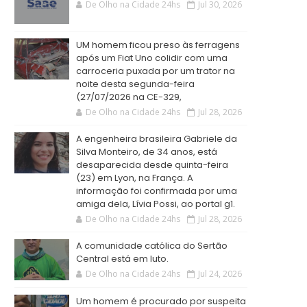
De Olho na Cidade 24hs
Jul 30, 2026
UM homem ficou preso às ferragens
após um Fiat Uno colidir com uma
carroceria puxada por um trator na
noite desta segunda-feira
(27/07/2026 na CE-329,
De Olho na Cidade 24hs
Jul 28, 2026
A engenheira brasileira Gabriele da
Silva Monteiro, de 34 anos, está
desaparecida desde quinta-feira
(23) em Lyon, na França. A
informação foi confirmada por uma
amiga dela, Lívia Possi, ao portal g1.
De Olho na Cidade 24hs
Jul 28, 2026
A comunidade católica do Sertão
Central está em luto.
De Olho na Cidade 24hs
Jul 24, 2026
Um homem é procurado por suspeita