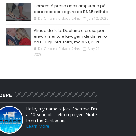
Homem é preso após amputar o pé
para receber seguro de R$ 1,5 milhão
De Olho na Cidade 24hs
Jun 12, 2026
Aliada de Lula, Deolane é presa por
envolvimento e lavagem de dinheiro
do PCCquinta-feira, maio 21, 2026.
De Olho na Cidade 24hs
May 21,
2026
OBRE
Hello, my name is Jack Sparrow. I'm
a 50 year old self-employed Pirate
from the Caribbean.
Learn More →