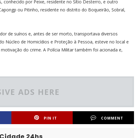
, conhecido por Peixe, residente no Sítio Desterro, e outro
apongp ou Pitinho, residente no distrito do Boqueirão, Sobral,
or de suínos e, antes de ser morto, transportava diversos
io do Núcleo de Homicídios e Proteção à Pessoa, esteve no local e
 a motivação do crime. A Polícia Militar também foi acionada e,
IVE ADS HERE
PIN IT
COMMENT
 Cidade 24hs