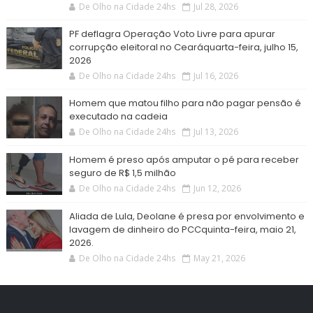
De Olho na Cidade 24hs
Jul 28, 2026
PF deflagra Operação Voto Livre para apurar
corrupção eleitoral no Cearáquarta-feira, julho 15,
2026
De Olho na Cidade 24hs
Jul 16, 2026
Homem que matou filho para não pagar pensão é
executado na cadeia
De Olho na Cidade 24hs
Jul 13, 2026
Homem é preso após amputar o pé para receber
seguro de R$ 1,5 milhão
De Olho na Cidade 24hs
Jun 12, 2026
Aliada de Lula, Deolane é presa por envolvimento e
lavagem de dinheiro do PCCquinta-feira, maio 21,
2026.
De Olho na Cidade 24hs
May 21, 2026