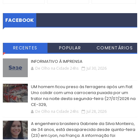
FACEBOOK
RECENTES
POPULAR
COMENTÁRIOS
INFORMATIVO À IMPRENSA
De Olho na Cidade 24hs
Jul 30, 2026
UM homem ficou preso às ferragens após um Fiat
Uno colidir com uma carroceria puxada por um
trator na noite desta segunda-feira (27/07/2026 na
CE-329,
De Olho na Cidade 24hs
Jul 28, 2026
A engenheira brasileira Gabriele da Silva Monteiro,
de 34 anos, está desaparecida desde quinta-feira
(23) em Lyon, na França. A informação foi