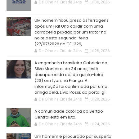
De Olho na Cidade 24hs
Jul 30, 2026
UM homem ficou preso às ferragens
após um Fiat Uno colidir com uma
carroceria puxada por um trator na
noite desta segunda-feira
(27/07/2026 na CE-329,
De Olho na Cidade 24hs
Jul 28, 2026
A engenheira brasileira Gabriele da
Silva Monteiro, de 34 anos, está
desaparecida desde quinta-feira
(23) em Lyon, na França. A
informação foi confirmada por uma
amiga dela, Lívia Possi, ao portal g1.
De Olho na Cidade 24hs
Jul 28, 2026
A comunidade católica do Sertão
Central está em luto.
De Olho na Cidade 24hs
Jul 24, 2026
Um homem é procurado por suspeita