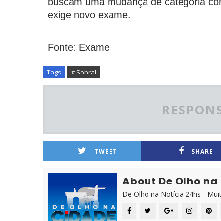
buscam uma mudança de categoria com o
exige novo exame.
Fonte: Exame
Tags
# Sobral
RESPONS
TWEET
SHARE
About De Olho na
De Olho na Notícia 24hs - Mui