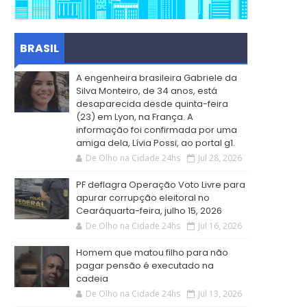
BRASIL
A engenheira brasileira Gabriele da
Silva Monteiro, de 34 anos, está
desaparecida desde quinta-feira
(23) em Lyon, na França. A
informação foi confirmada por uma
amiga dela, Lívia Possi, ao portal g1.
De Olho na Cidade 24hs
Jul 28, 2026
PF deflagra Operação Voto Livre para
apurar corrupção eleitoral no
Cearáquarta-feira, julho 15, 2026
De Olho na Cidade 24hs
Jul 16, 2026
Homem que matou filho para não
pagar pensão é executado na
cadeia
De Olho na Cidade 24hs
Jul 13, 2026