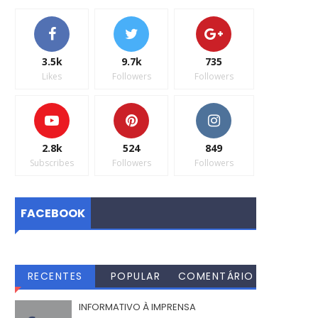
3.5k
9.7k
735
Likes
Followers
Followers
2.8k
524
849
Subscribes
Followers
Followers
FACEBOOK
RECENTES
POPULAR
COMENTÁRIO
S
INFORMATIVO À IMPRENSA