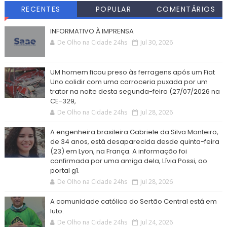
RECENTES
POPULAR
COMENTÁRIOS
INFORMATIVO À IMPRENSA
De Olho na Cidade 24hs
Jul 30, 2026
UM homem ficou preso às ferragens após um Fiat
Uno colidir com uma carroceria puxada por um
trator na noite desta segunda-feira (27/07/2026 na
CE-329,
De Olho na Cidade 24hs
Jul 28, 2026
A engenheira brasileira Gabriele da Silva Monteiro,
de 34 anos, está desaparecida desde quinta-feira
(23) em Lyon, na França. A informação foi
confirmada por uma amiga dela, Lívia Possi, ao
portal g1.
De Olho na Cidade 24hs
Jul 28, 2026
A comunidade católica do Sertão Central está em
luto.
De Olho na Cidade 24hs
Jul 24, 2026