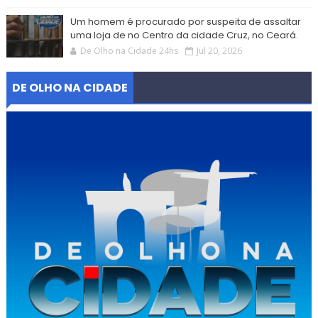
Um homem é procurado por suspeita de assaltar
uma loja de no Centro da cidade Cruz, no Ceará.
De Olho na Cidade 24hs
Jul 20, 2026
DE OLHO NA CIDADE