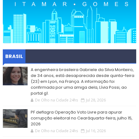
BRASIL
A engenheira brasileira Gabriele da Silva Monteiro,
de 34 anos, está desaparecida desde quinta-feira
(23) em Lyon, na França. A informação foi
confirmada por uma amiga dela, Lívia Possi, ao
portal g1.
De Olho na Cidade 24hs
Jul 28, 2026
PF deflagra Operação Voto Livre para apurar
corrupção eleitoral no Cearáquarta-feira, julho 15,
2026
De Olho na Cidade 24hs
Jul 16, 2026