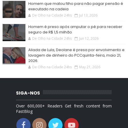
Homem que matou filho para não pagar pensão é
executado na cadeia
De Olho na Cidade 24hs
Jul 13, 2026
Homem é preso após amputar o pé para receber
seguro de R$ 1,5 milhão
De Olho na Cidade 24hs
Jun 12, 2026
Aliada de Lula, Deolane é presa por envolvimento e
lavagem de dinheiro do PCCquinta-feira, maio 21,
2026.
De Olho na Cidade 24hs
May 21, 2026
SIGA-NOS
Over 600,000+ Readers Get fresh content from
FastBlog