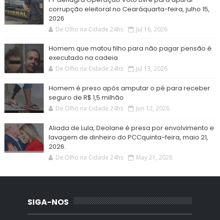
corrupção eleitoral no Cearáquarta-feira, julho 15,
2026
De Olho na Cidade 24hs
Jul 16, 2026
Homem que matou filho para não pagar pensão é
executado na cadeia
De Olho na Cidade 24hs
Jul 13, 2026
Homem é preso após amputar o pé para receber
seguro de R$ 1,5 milhão
De Olho na Cidade 24hs
Jun 12, 2026
Aliada de Lula, Deolane é presa por envolvimento e
lavagem de dinheiro do PCCquinta-feira, maio 21,
2026.
De Olho na Cidade 24hs
May 21, 2026
SIGA-NOS