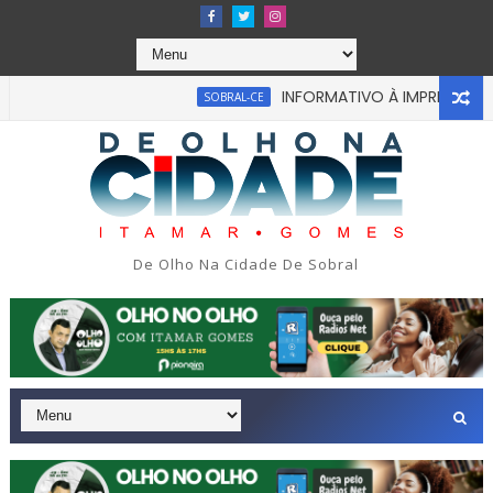
INFORMATIVO À IMPRENSA
SOBRAL-CE
CEA
u em tragédia na tarde da última segunda-feira 13/07/2026 na
De Olho Na Cidade De Sobral