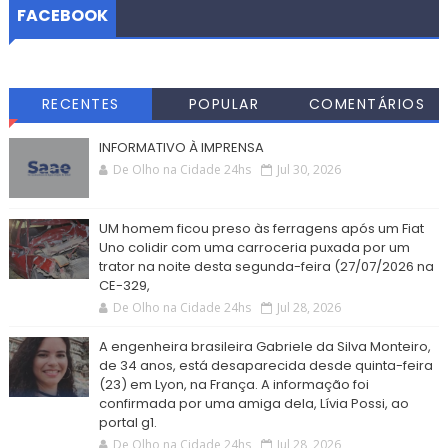
FACEBOOK
RECENTES
POPULAR
COMENTÁRIOS
INFORMATIVO À IMPRENSA
De Olho na Cidade 24hs
Jul 30, 2026
UM homem ficou preso às ferragens após um Fiat
Uno colidir com uma carroceria puxada por um
trator na noite desta segunda-feira (27/07/2026 na
CE-329,
De Olho na Cidade 24hs
Jul 28, 2026
A engenheira brasileira Gabriele da Silva Monteiro,
de 34 anos, está desaparecida desde quinta-feira
(23) em Lyon, na França. A informação foi
confirmada por uma amiga dela, Lívia Possi, ao
portal g1.
De Olho na Cidade 24hs
Jul 28, 2026