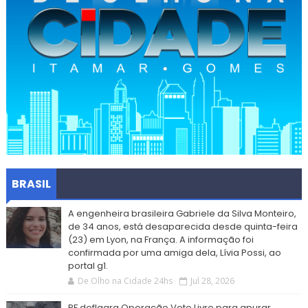
BRASIL
A engenheira brasileira Gabriele da Silva Monteiro,
de 34 anos, está desaparecida desde quinta-feira
(23) em Lyon, na França. A informação foi
confirmada por uma amiga dela, Lívia Possi, ao
portal g1.
De Olho na Cidade 24hs
Jul 28, 2026
PF deflagra Operação Voto Livre para apurar