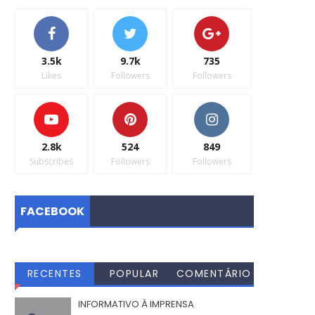
3.5k
9.7k
735
Likes
Followers
Followers
2.8k
524
849
Subscribes
Followers
Followers
FACEBOOK
RECENTES
POPULAR
COMENTÁRIO
S
INFORMATIVO À IMPRENSA