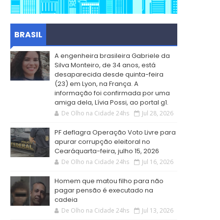
BRASIL
A engenheira brasileira Gabriele da
Silva Monteiro, de 34 anos, está
desaparecida desde quinta-feira
(23) em Lyon, na França. A
informação foi confirmada por uma
amiga dela, Lívia Possi, ao portal g1.
De Olho na Cidade 24hs
Jul 28, 2026
PF deflagra Operação Voto Livre para
apurar corrupção eleitoral no
Cearáquarta-feira, julho 15, 2026
De Olho na Cidade 24hs
Jul 16, 2026
Homem que matou filho para não
pagar pensão é executado na
cadeia
De Olho na Cidade 24hs
Jul 13, 2026