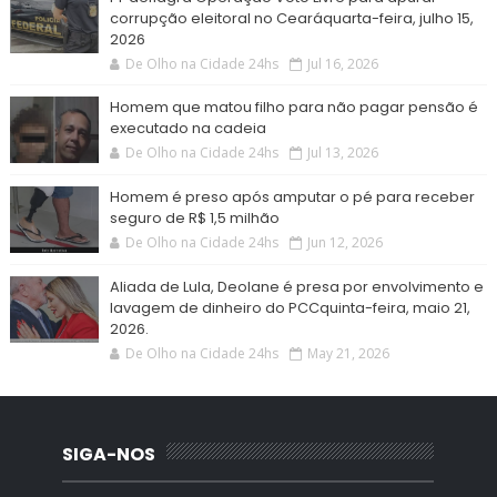
corrupção eleitoral no Cearáquarta-feira, julho 15,
2026
De Olho na Cidade 24hs
Jul 16, 2026
Homem que matou filho para não pagar pensão é
executado na cadeia
De Olho na Cidade 24hs
Jul 13, 2026
Homem é preso após amputar o pé para receber
seguro de R$ 1,5 milhão
De Olho na Cidade 24hs
Jun 12, 2026
Aliada de Lula, Deolane é presa por envolvimento e
lavagem de dinheiro do PCCquinta-feira, maio 21,
2026.
De Olho na Cidade 24hs
May 21, 2026
SIGA-NOS