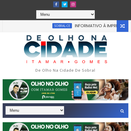
INFORMATIVO À IMPRENSA
SOBRAL-CE
CEA
u em tragédia na tarde da última segunda-feira 13/07/2026 na
De Olho Na Cidade De Sobral