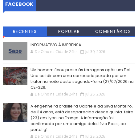
FACEBOOK
RECENTES
POPULAR
COMENTÁRIOS
INFORMATIVO À IMPRENSA
De Olho na Cidade 24hs
Jul 30, 2026
UM homem ficou preso às ferragens após um Fiat
Uno colidir com uma carroceria puxada por um
trator na noite desta segunda-feira (27/07/2026 na
CE-329,
De Olho na Cidade 24hs
Jul 28, 2026
A engenheira brasileira Gabriele da Silva Monteiro,
de 34 anos, está desaparecida desde quinta-feira
(23) em Lyon, na França. A informação foi
confirmada por uma amiga dela, Lívia Possi, ao
portal g1.
De Olho na Cidade 24hs
Jul 28, 2026