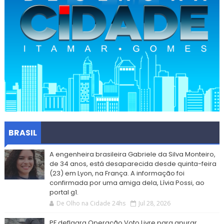
BRASIL
A engenheira brasileira Gabriele da Silva Monteiro,
de 34 anos, está desaparecida desde quinta-feira
(23) em Lyon, na França. A informação foi
confirmada por uma amiga dela, Lívia Possi, ao
portal g1.
De Olho na Cidade 24hs
Jul 28, 2026
PF deflagra Operação Voto Livre para apurar