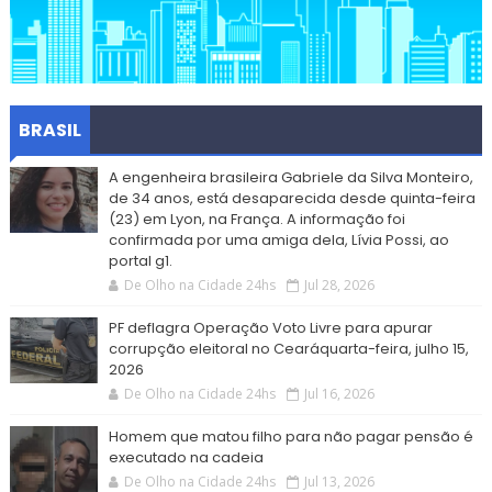
BRASIL
A engenheira brasileira Gabriele da Silva Monteiro,
de 34 anos, está desaparecida desde quinta-feira
(23) em Lyon, na França. A informação foi
confirmada por uma amiga dela, Lívia Possi, ao
portal g1.
De Olho na Cidade 24hs
Jul 28, 2026
PF deflagra Operação Voto Livre para apurar
corrupção eleitoral no Cearáquarta-feira, julho 15,
2026
De Olho na Cidade 24hs
Jul 16, 2026
Homem que matou filho para não pagar pensão é
executado na cadeia
De Olho na Cidade 24hs
Jul 13, 2026