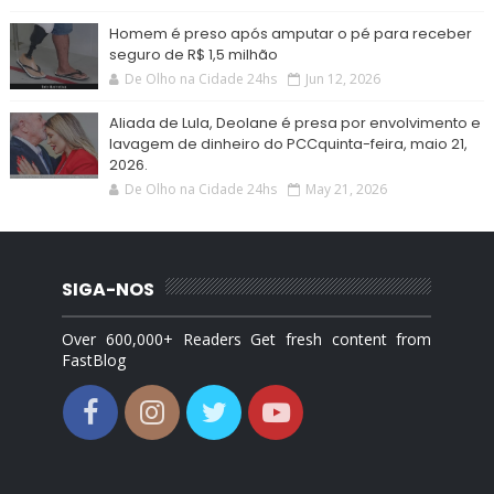
Homem é preso após amputar o pé para receber
seguro de R$ 1,5 milhão
De Olho na Cidade 24hs
Jun 12, 2026
Aliada de Lula, Deolane é presa por envolvimento e
lavagem de dinheiro do PCCquinta-feira, maio 21,
2026.
De Olho na Cidade 24hs
May 21, 2026
SIGA-NOS
Over 600,000+ Readers Get fresh content from
FastBlog