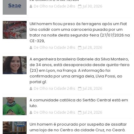
De Olho na Cidade 24hs
Jul 30, 2026
UM homem ficou preso às ferragens após um Fiat
Uno colidir com uma carroceria puxada por um
trator na noite desta segunda-feira (27/07/2026 na
CE-329,
De Olho na Cidade 24hs
Jul 28, 2026
A engenheira brasileira Gabriele da Silva Monteiro,
de 34 anos, está desaparecida desde quinta-feira
(23) em Lyon, na França. A informação foi
confirmada por uma amiga dela, Lívia Possi, ao
portal g1.
De Olho na Cidade 24hs
Jul 28, 2026
A comunidade católica do Sertão Central está em
luto.
De Olho na Cidade 24hs
Jul 24, 2026
Um homem é procurado por suspeita de assaltar
uma loja de no Centro da cidade Cruz, no Ceará.