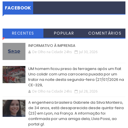
FACEBOOK
RECENTES
POPULAR
COMENTÁRIOS
INFORMATIVO À IMPRENSA
De Olho na Cidade 24hs
Jul 30, 2026
UM homem ficou preso às ferragens após um Fiat
Uno colidir com uma carroceria puxada por um
trator na noite desta segunda-feira (27/07/2026 na
CE-329,
De Olho na Cidade 24hs
Jul 28, 2026
A engenheira brasileira Gabriele da Silva Monteiro,
de 34 anos, está desaparecida desde quinta-feira
(23) em Lyon, na França. A informação foi
confirmada por uma amiga dela, Lívia Possi, ao
portal g1.