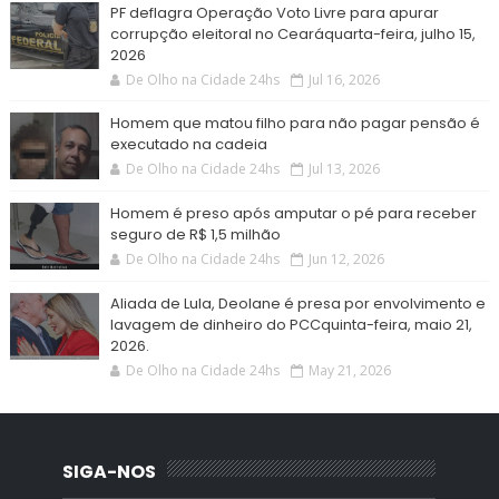
PF deflagra Operação Voto Livre para apurar
corrupção eleitoral no Cearáquarta-feira, julho 15,
2026
De Olho na Cidade 24hs
Jul 16, 2026
Homem que matou filho para não pagar pensão é
executado na cadeia
De Olho na Cidade 24hs
Jul 13, 2026
Homem é preso após amputar o pé para receber
seguro de R$ 1,5 milhão
De Olho na Cidade 24hs
Jun 12, 2026
Aliada de Lula, Deolane é presa por envolvimento e
lavagem de dinheiro do PCCquinta-feira, maio 21,
2026.
De Olho na Cidade 24hs
May 21, 2026
SIGA-NOS