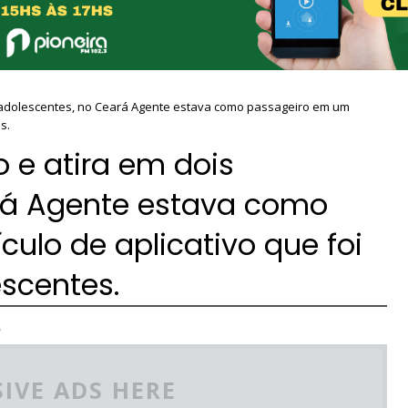
is adolescentes, no Ceará Agente estava como passageiro em um
s.
o e atira em dois
rá Agente estava como
ulo de aplicativo que foi
escentes.
,
IVE ADS HERE