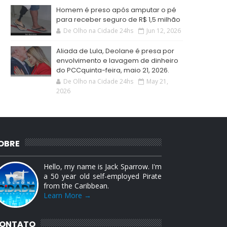
Homem é preso após amputar o pé
para receber seguro de R$ 1,5 milhão
De Olho na Cidade 24hs
Jun 12, 2026
Aliada de Lula, Deolane é presa por
envolvimento e lavagem de dinheiro
do PCCquinta-feira, maio 21, 2026.
De Olho na Cidade 24hs
May 21,
2026
OBRE
Hello, my name is Jack Sparrow. I'm
a 50 year old self-employed Pirate
from the Caribbean.
Learn More →
ONTATO