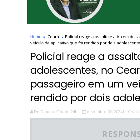
Home
Ceará
Policial reage a assalto e atira em do
veículo de aplicativo que foi rendido por dois adolescente
Policial reage a assalt
adolescentes, no Cea
passageiro em um veíc
rendido por dois adol
De Olho na Cidade 24hs
dezembro 02, 2024
Ceará
RESPONS