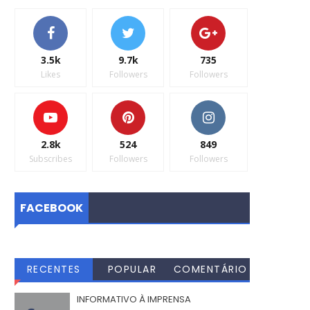
3.5k
9.7k
735
Likes
Followers
Followers
2.8k
524
849
Subscribes
Followers
Followers
FACEBOOK
RECENTES
POPULAR
COMENTÁRIO
S
INFORMATIVO À IMPRENSA