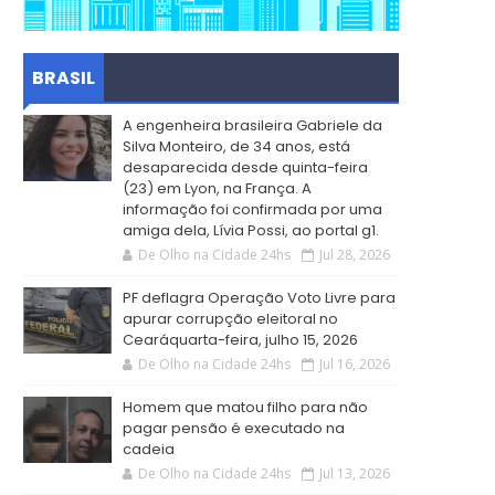
BRASIL
A engenheira brasileira Gabriele da
Silva Monteiro, de 34 anos, está
desaparecida desde quinta-feira
(23) em Lyon, na França. A
informação foi confirmada por uma
amiga dela, Lívia Possi, ao portal g1.
De Olho na Cidade 24hs
Jul 28, 2026
PF deflagra Operação Voto Livre para
apurar corrupção eleitoral no
Cearáquarta-feira, julho 15, 2026
De Olho na Cidade 24hs
Jul 16, 2026
Homem que matou filho para não
pagar pensão é executado na
cadeia
De Olho na Cidade 24hs
Jul 13, 2026