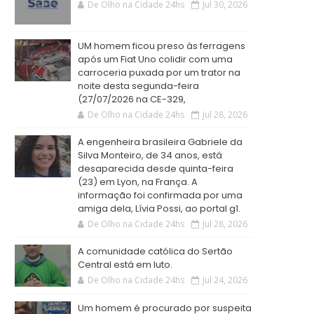
De Olho na Cidade 24hs
Jul 30, 2026
UM homem ficou preso às ferragens
após um Fiat Uno colidir com uma
carroceria puxada por um trator na
noite desta segunda-feira
(27/07/2026 na CE-329,
De Olho na Cidade 24hs
Jul 28, 2026
A engenheira brasileira Gabriele da
Silva Monteiro, de 34 anos, está
desaparecida desde quinta-feira
(23) em Lyon, na França. A
informação foi confirmada por uma
amiga dela, Lívia Possi, ao portal g1.
De Olho na Cidade 24hs
Jul 28, 2026
A comunidade católica do Sertão
Central está em luto.
De Olho na Cidade 24hs
Jul 24, 2026
Um homem é procurado por suspeita