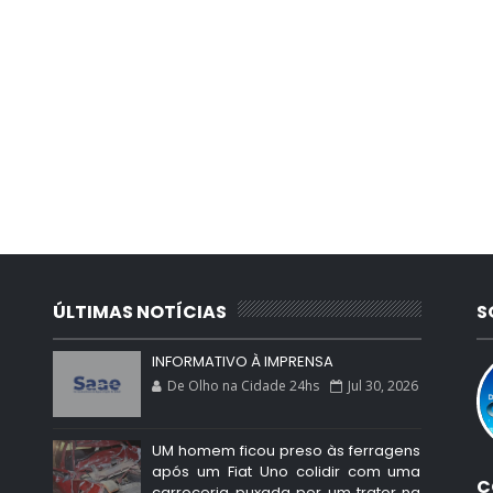
ÚLTIMAS NOTÍCIAS
S
INFORMATIVO À IMPRENSA
De Olho na Cidade 24hs
Jul 30, 2026
UM homem ficou preso às ferragens
após um Fiat Uno colidir com uma
C
carroceria puxada por um trator na